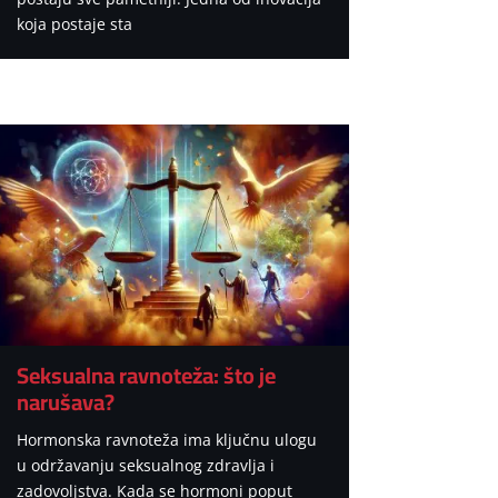
koja postaje sta
Seksualna ravnoteža: što je
narušava?
Hormonska ravnoteža ima ključnu ulogu
u održavanju seksualnog zdravlja i
zadovoljstva. Kada se hormoni poput