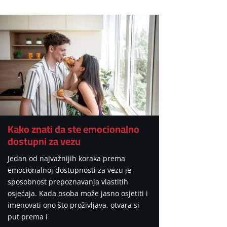
Kako znati da ste emocionalno
dostupni za vezu
Jedan od najvažnijih koraka prema
emocionalnoj dostupnosti za vezu je
sposobnost prepoznavanja vlastitih
osjećaja. Kada osoba može jasno osjetiti i
imenovati ono što proživljava, otvara si
put prema i