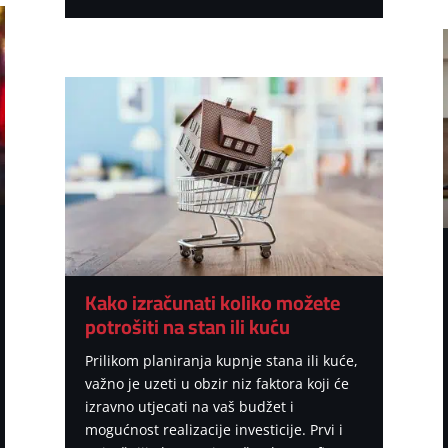
Kako izračunati koliko možete
potrošiti na stan ili kuću
Prilikom planiranja kupnje stana ili kuće,
važno je uzeti u obzir niz faktora koji će
izravno utjecati na vaš budžet i
mogućnost realizacije investicije. Prvi i