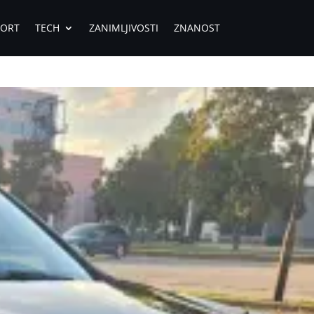
PORT
TECH
ZANIMLJIVOSTI
ZNANOST