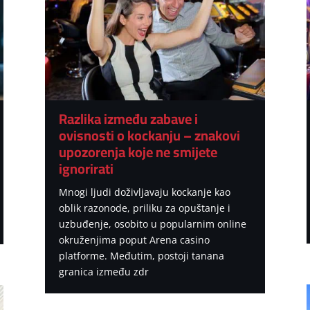
Razlika između zabave i
ovisnosti o kockanju – znakovi
upozorenja koje ne smijete
ignorirati
Mnogi ljudi doživljavaju kockanje kao
oblik razonode, priliku za opuštanje i
uzbuđenje, osobito u popularnim online
okruženjima poput Arena casino
platforme. Međutim, postoji tanana
granica između zdr