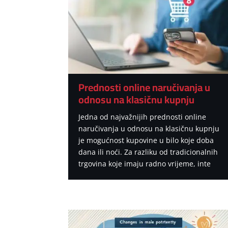
Prednosti online naručivanja u
odnosu na klasičnu kupnju
Jedna od najvažnijih prednosti online
naručivanja u odnosu na klasičnu kupnju
je mogućnost kupovine u bilo koje doba
dana ili noći. Za razliku od tradicionalnih
trgovina koje imaju radno vrijeme, inte