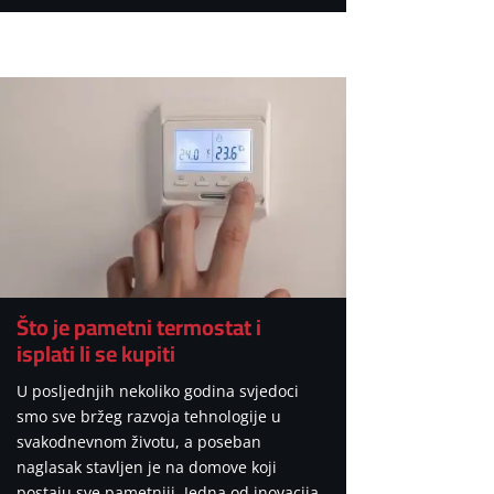
Što je pametni termostat i
isplati li se kupiti
U posljednjih nekoliko godina svjedoci
smo sve bržeg razvoja tehnologije u
svakodnevnom životu, a poseban
naglasak stavljen je na domove koji
postaju sve pametniji. Jedna od inovacija