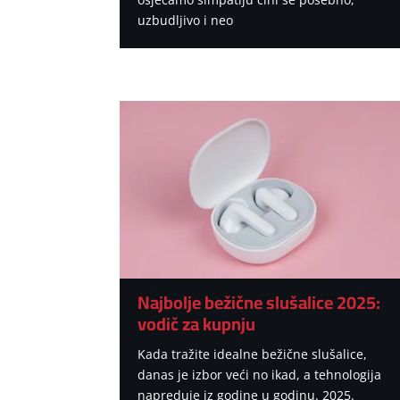
uzbudljivo i neo
Najbolje bežične slušalice 2025:
vodič za kupnju
Kada tražite idealne bežične slušalice,
danas je izbor veći no ikad, a tehnologija
napreduje iz godine u godinu. 2025.