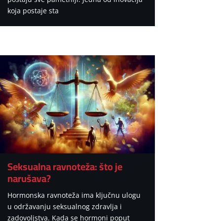
koja postaje sta
Seksualna ravnoteža: što je
narušava?
Hormonska ravnoteža ima ključnu ulogu
u održavanju seksualnog zdravlja i
zadovoljstva. Kada se hormoni poput