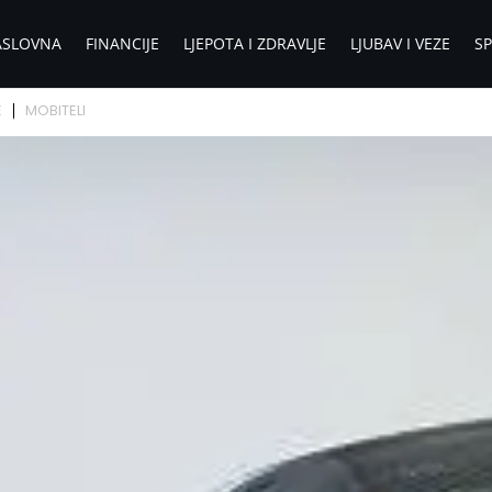
ASLOVNA
FINANCIJE
LJEPOTA I ZDRAVLJE
LJUBAV I VEZE
S