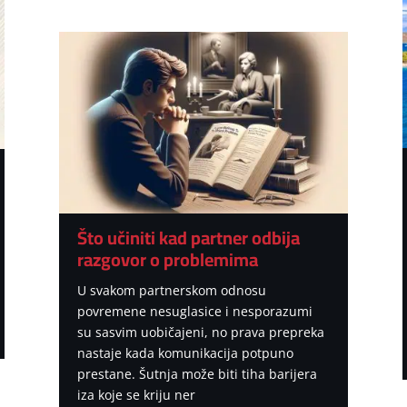
Što učiniti kad partner odbija
razgovor o problemima
U svakom partnerskom odnosu
povremene nesuglasice i nesporazumi
su sasvim uobičajeni, no prava prepreka
nastaje kada komunikacija potpuno
prestane. Šutnja može biti tiha barijera
iza koje se kriju ner