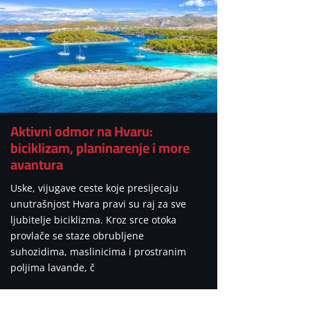
Aktivni odmor na Hvaru:
biciklizam, planinarenje i more
avantura
Uske, vijugave ceste koje presijecaju
unutrašnjost Hvara pravi su raj za sve
ljubitelje biciklizma. Kroz srce otoka
provlače se staze obrubljene
suhozidima, maslinicima i prostranim
poljima lavande, č