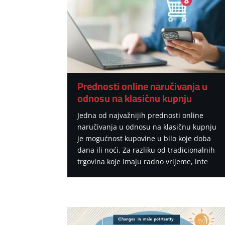
Prednosti online naručivanja u
odnosu na klasičnu kupnju
Jedna od najvažnijih prednosti online
naručivanja u odnosu na klasičnu kupnju
je mogućnost kupovine u bilo koje doba
dana ili noći. Za razliku od tradicionalnih
trgovina koje imaju radno vrijeme, inte