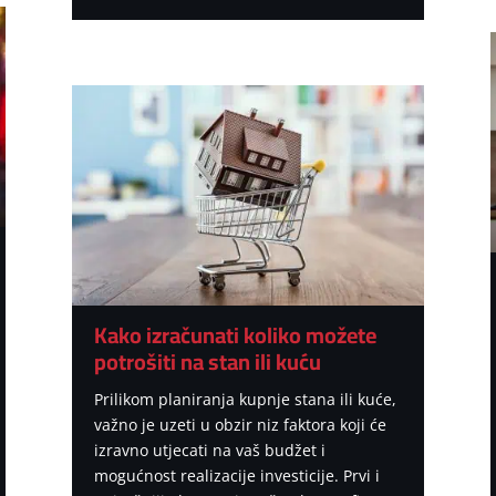
Kako izračunati koliko možete
potrošiti na stan ili kuću
Prilikom planiranja kupnje stana ili kuće,
važno je uzeti u obzir niz faktora koji će
izravno utjecati na vaš budžet i
mogućnost realizacije investicije. Prvi i