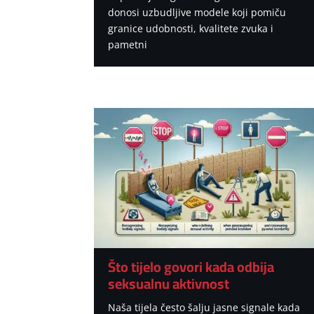
donosi uzbudljive modele koji pomiču
granice udobnosti, kvalitete zvuka i
pametni
Što tijelo govori kada odbija
seksualnu aktivnost
Naša tijela često šalju jasne signale kada