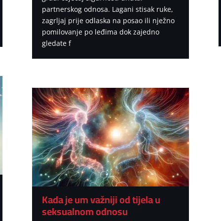
partnerskog odnosa. Lagani stisak ruke,
zagrljaj prije odlaska na posao ili nježno
pomilovanje po leđima dok zajedno
gledate f
Kada je um važniji od tijela u
seksualnom odnosu