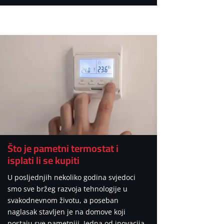
Što je pametni termostat i
isplati li se kupiti
U posljednjih nekoliko godina svjedoci
smo sve bržeg razvoja tehnologije u
svakodnevnom životu, a poseban
naglasak stavljen je na domove koji
postaju sve pametniji. Jedna od inovacija