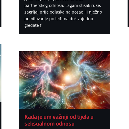
partnerskog odnosa. Lagani stisak ruke,
zagrljaj prije odlaska na posao ili nježno
pomilovanje po leđima dok zajedno
gledate f
Kada je um važniji od tijela u
seksualnom odnosu