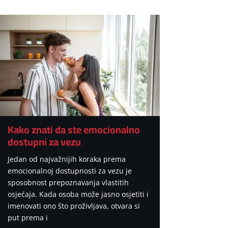
Kako znati da ste emocionalno
dostupni za vezu
Jedan od najvažnijih koraka prema
emocionalnoj dostupnosti za vezu je
sposobnost prepoznavanja vlastitih
osjećaja. Kada osoba može jasno osjetiti i
imenovati ono što proživljava, otvara si
put prema i