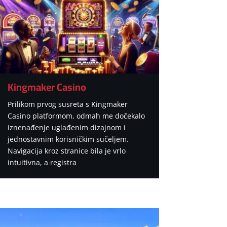
Kingmaker Casino
Prilikom prvog susreta s Kingmaker
Casino platformom, odmah me dočekalo
iznenađenje uglađenim dizajnom i
jednostavnim korisničkim sučeljem.
Navigacija kroz stranice bila je vrlo
intuitivna, a registra