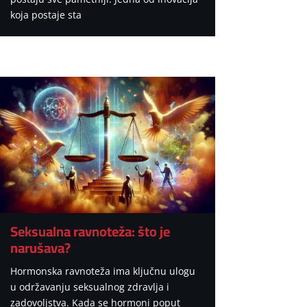
koja postaje sta
Seksualna ravnoteža: što je
narušava?
Hormonska ravnoteža ima ključnu ulogu
u održavanju seksualnog zdravlja i
zadovoljstva. Kada se hormoni poput