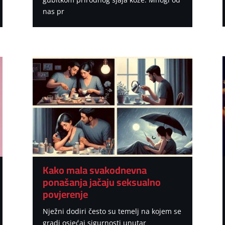
nas pr
Kako mala svakodnevna
ponašanja jačaju seksualno
povjerenje
Nježni dodiri često su temelj na kojem se
gradi osjećaj sigurnosti unutar