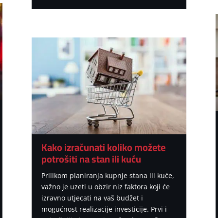
Kako izračunati koliko možete
potrošiti na stan ili kuću
Prilikom planiranja kupnje stana ili kuće,
važno je uzeti u obzir niz faktora koji će
izravno utjecati na vaš budžet i
mogućnost realizacije investicije. Prvi i