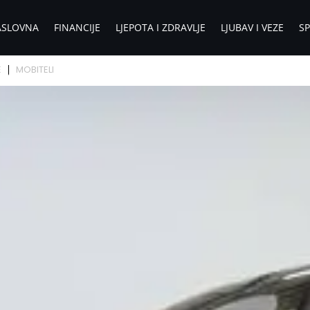
ASLOVNA
FINANCIJE
LJEPOTA I ZDRAVLJE
LJUBAV I VEZE
S