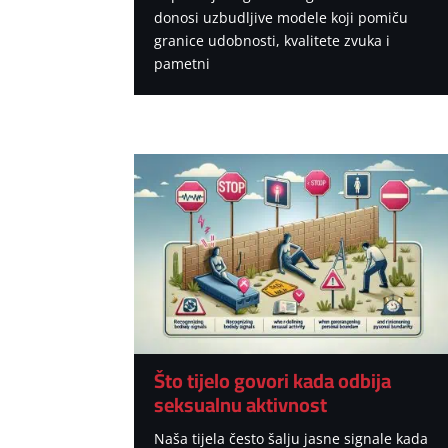
donosi uzbudljive modele koji pomiču
granice udobnosti, kvalitete zvuka i
pametni
Što tijelo govori kada odbija
seksualnu aktivnost
Naša tijela često šalju jasne signale kada