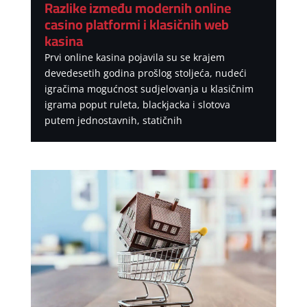
Razlike između modernih online
casino platformi i klasičnih web
kasina
Prvi online kasina pojavila su se krajem
devedesetih godina prošlog stoljeća, nudeći
igračima mogućnost sudjelovanja u klasičnim
igrama poput ruleta, blackjacka i slotova
putem jednostavnih, statičnih