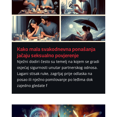
Kako mala svakodnevna ponašanja
jačaju seksualno povjerenje
Nježni dodiri često su temelj na kojem se gradi
osjećaj sigurnosti unutar partnerskog odnosa.
Lagani stisak ruke, zagrljaj prije odlaska na
posao ili nježno pomilovanje po leđima dok
zajedno gledate f