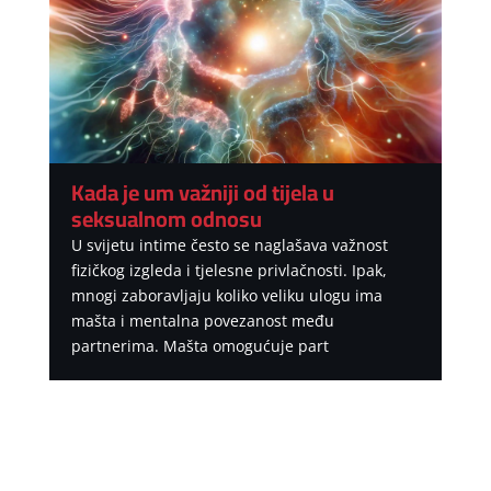
Kada je um važniji od tijela u
seksualnom odnosu
U svijetu intime često se naglašava važnost
fizičkog izgleda i tjelesne privlačnosti. Ipak,
mnogi zaboravljaju koliko veliku ulogu ima
mašta i mentalna povezanost među
partnerima. Mašta omogućuje part