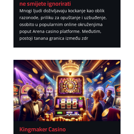
ne smijete ignorirati
Mnogi ljudi doživljavaju kockanje kao oblik
razonode, priliku za opuštanje i uzbuđenje,
osobito u popularnim online okruženjima
poput Arena casino platforme. Međutim,
postoji tanana granica između zdr
Kingmaker Casino