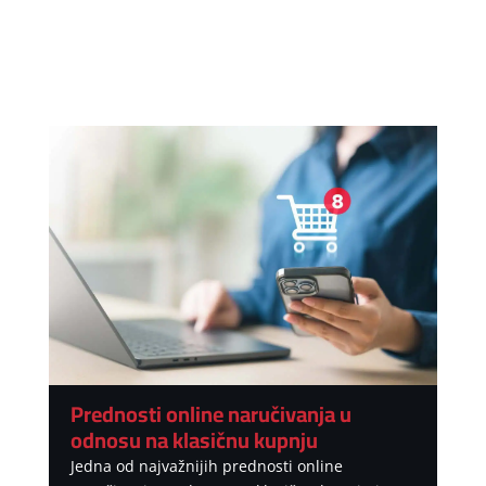
Prednosti online naručivanja u
odnosu na klasičnu kupnju
Jedna od najvažnijih prednosti online