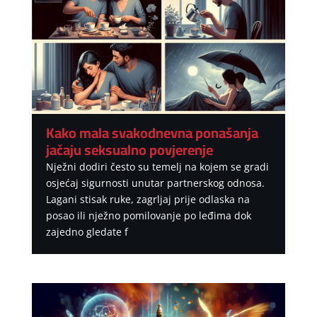
Kako mala svakodnevna ponašanja
jačaju seksualno povjerenje
Nježni dodiri često su temelj na kojem se gradi
osjećaj sigurnosti unutar partnerskog odnosa.
Lagani stisak ruke, zagrljaj prije odlaska na
posao ili nježno pomilovanje po leđima dok
zajedno gledate f