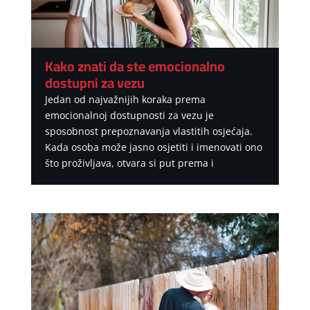
Kako znati da ste emocionalno
dostupni za vezu
Jedan od najvažnijih koraka prema
emocionalnoj dostupnosti za vezu je
sposobnost prepoznavanja vlastitih osjećaja.
Kada osoba može jasno osjetiti i imenovati ono
što proživljava, otvara si put prema i