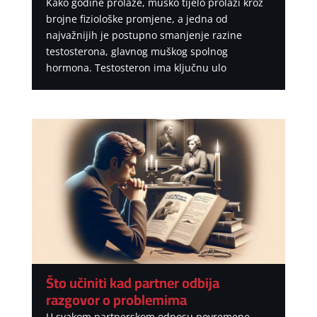
Kako godine prolaze, muško tijelo prolazi kroz
brojne fiziološke promjene, a jedna od
najvažnijih je postupno smanjenje razine
testosterona, glavnog muškog spolnog
hormona. Testosteron ima ključnu ulo
Što učiniti kad partner odbija
razgovor o problemima
U svakom partnerskom odnosu povremene