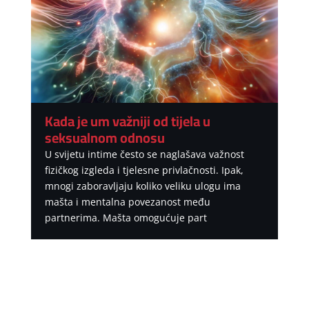
Kada je um važniji od tijela u
seksualnom odnosu
U svijetu intime često se naglašava važnost
fizičkog izgleda i tjelesne privlačnosti. Ipak,
mnogi zaboravljaju koliko veliku ulogu ima
mašta i mentalna povezanost među
partnerima. Mašta omogućuje part