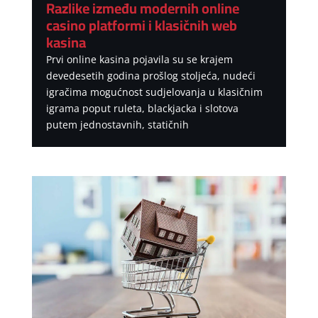
Razlike između modernih online
casino platformi i klasičnih web
kasina
Prvi online kasina pojavila su se krajem
devedesetih godina prošlog stoljeća, nudeći
igračima mogućnost sudjelovanja u klasičnim
igrama poput ruleta, blackjacka i slotova
putem jednostavnih, statičnih