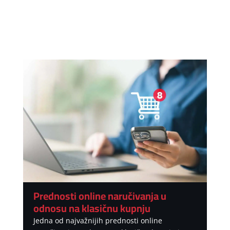
Prednosti online naručivanja u
odnosu na klasičnu kupnju
Jedna od najvažnijih prednosti online