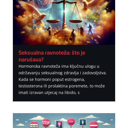
Seksualna ravnoteža: što je
narušava?
Hormonska ravnoteža ima ključnu ulogu u
održavanju seksualnog zdravlja i zadovoljstva.
Kada se hormoni poput estrogena,
testosterona ili prolaktina poremete, to može
imati izravan utjecaj na libido, s