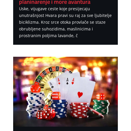
planinarenje i more avantura
Uske, vijugave ceste koje presijecaju
unutrašnjost Hvara pravi su raj za sve ljubitelje
biciklizma. Kroz srce otoka provlače se staze
obrubljene suhozidima, maslinicima i
prostranim poljima lavande, č