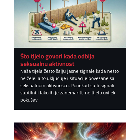
Što tijelo govori kada odbija
seksualnu aktivnost
Naša tijela često šalju jasne signale kada nešto
ne žele, a to uključuje i situacije povezane sa
seksualnom aktivnošću. Ponekad su ti signali
suptilni i lako ih je zanemariti, no tijelo uvijek
pokušav