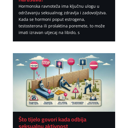
Hormonska ravnoteža ima ključnu ulogu u
održavanju seksualnog zdravlja i zadovoljstva.
Kada se hormoni poput estrogena,
testosterona ili prolaktina poremete, to može
imati izravan utjecaj na libido, s
Što tijelo govori kada odbija
seksualnu aktivnost