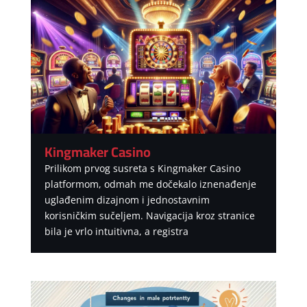
Kingmaker Casino
Prilikom prvog susreta s Kingmaker Casino
platformom, odmah me dočekalo iznenađenje
uglađenim dizajnom i jednostavnim
korisničkim sučeljem. Navigacija kroz stranice
bila je vrlo intuitivna, a registra