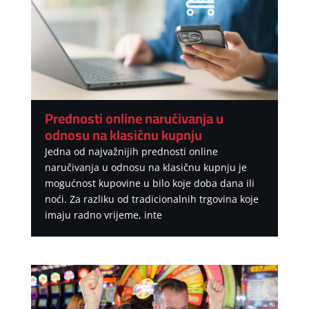
Prednosti online naručivanja u
odnosu na klasičnu kupnju
Jedna od najvažnijih prednosti online
naručivanja u odnosu na klasičnu kupnju je
mogućnost kupovine u bilo koje doba dana ili
noći. Za razliku od tradicionalnih trgovina koje
imaju radno vrijeme, inte