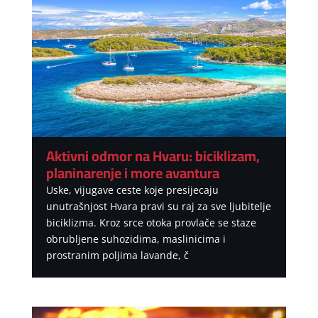
Aktivni odmor na Hvaru: biciklizam,
planinarenje i more avantura
Uske, vijugave ceste koje presijecaju
unutrašnjost Hvara pravi su raj za sve ljubitelje
biciklizma. Kroz srce otoka provlače se staze
obrubljene suhozidima, maslinicima i
prostranim poljima lavande, č