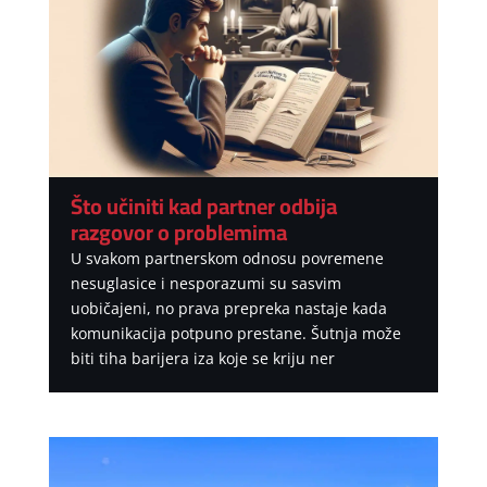
Što učiniti kad partner odbija
razgovor o problemima
U svakom partnerskom odnosu povremene
nesuglasice i nesporazumi su sasvim
uobičajeni, no prava prepreka nastaje kada
komunikacija potpuno prestane. Šutnja može
biti tiha barijera iza koje se kriju ner