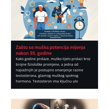
Zašto se muška potencija mijenja
nakon 35. godine
Kako godine prolaze, muško tijelo prolazi kroz
brojne fiziološke promjene, a jedna od
najvažnijih je postupno smanjenje razine
testosterona, glavnog muškog spolnog
hormona. Testosteron ima ključnu ulo