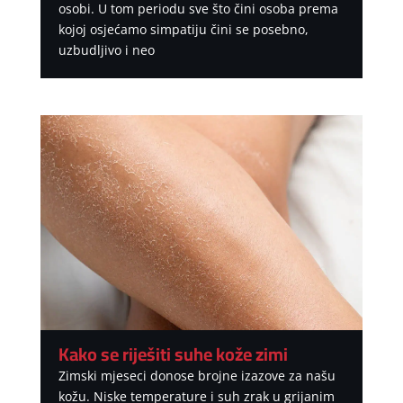
osobi. U tom periodu sve što čini osoba prema
kojoj osjećamo simpatiju čini se posebno,
uzbudljivo i neo
Kako se riješiti suhe kože zimi
Zimski mjeseci donose brojne izazove za našu
kožu. Niske temperature i suh zrak u grijanim