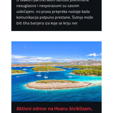
nesuglasice i nesporazumi su sasvim
uobičajeni, no prava prepreka nastaje kada
komunikacija potpuno prestane. Šutnja može
biti tiha barijera iza koje se kriju ner
Aktivni odmor na Hvaru: biciklizam,