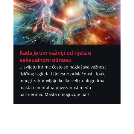
Kada je um važniji od tijela u
seksualnom odnosu
U svijetu intime često se naglašava važnost
fizičkog izgleda i tjelesne privlačnosti. Ipak,
mnogi zaboravljaju koliko veliku ulogu ima
mašta i mentalna povezanost među
partnerima. Mašta omogućuje part