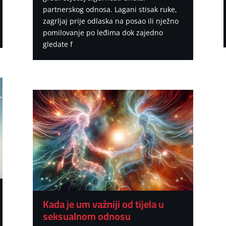
partnerskog odnosa. Lagani stisak ruke,
zagrljaj prije odlaska na posao ili nježno
pomilovanje po leđima dok zajedno
gledate f
Kada je um važniji od tijela u
seksualnom odnosu