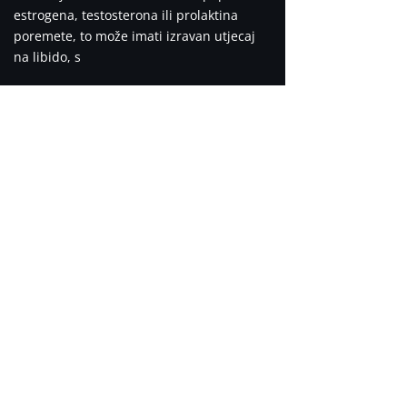
estrogena, testosterona ili prolaktina
poremete, to može imati izravan utjecaj
na libido, s