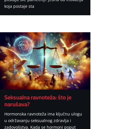
koja postaje sta
Seksualna ravnoteža: što je
narušava?
Hormonska ravnoteža ima ključnu ulogu
u održavanju seksualnog zdravlja i
zadovoljstva. Kada se hormoni poput