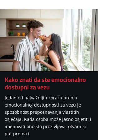
Kako znati da ste emocionalno
dostupni za vezu
Jedan od najvažnijih koraka prema
emocionalnoj dostupnosti za vezu je
sposobnost prepoznavanja vlastitih
osjećaja. Kada osoba može jasno osjetiti i
imenovati ono što proživljava, otvara si
put prema i