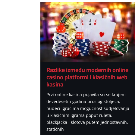
Razlike između modernih online
casino platformi i klasičnih web
kasina
Prvi online kasina pojavila su se krajem
devedesetih godina prošlog stoljeća,
nudeći igračima mogućnost sudjelovanja
u klasičnim igrama poput ruleta,
blackjacka i slotova putem jednostavnih,
statičnih