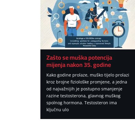
Zašto se muška potencija
mijenja nakon 35. godine
Kako godine prolaze, muško tijelo prolazi
kroz brojne fiziološke promjene, a jedna
od najvažnijih je postupno smanjenje
razine testosterona, glavnog muškog
spolnog hormona. Testosteron ima
ključnu ulo