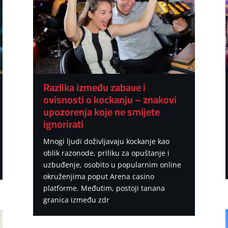
Razlika između zabave i
ovisnosti o kockanju – znakovi
upozorenja koje ne smijete
ignorirati
Mnogi ljudi doživljavaju kockanje kao
oblik razonode, priliku za opuštanje i
uzbuđenje, osobito u popularnim online
okruženjima poput Arena casino
platforme. Međutim, postoji tanana
granica između zdr