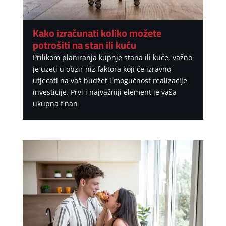
Kako izračunati koliko možete
potrošiti na stan ili kuću
Prilikom planiranja kupnje stana ili kuće, važno
je uzeti u obzir niz faktora koji će izravno
utjecati na vaš budžet i mogućnost realizacije
investicije. Prvi i najvažniji element je vaša
ukupna finan