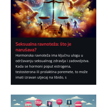
Seksualna ravnoteža: što je
narušava?
Hormonska ravnoteža ima ključnu ulogu u
održavanju seksualnog zdravlja i zadovoljstva.
Kada se hormoni poput estrogena,
testosterona ili prolaktina poremete, to može
imati izravan utjecaj na libido, s