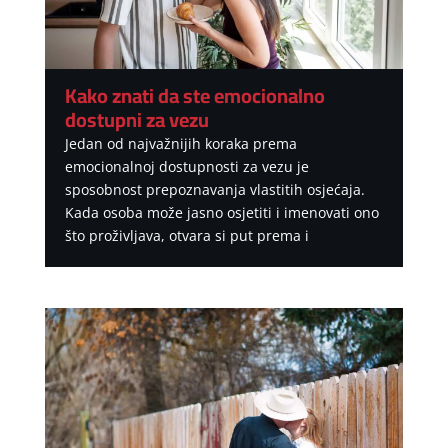
Kako znati da ste emocionalno
dostupni za vezu
Jedan od najvažnijih koraka prema
emocionalnoj dostupnosti za vezu je
sposobnost prepoznavanja vlastitih osjećaja.
Kada osoba može jasno osjetiti i imenovati ono
što proživljava, otvara si put prema i