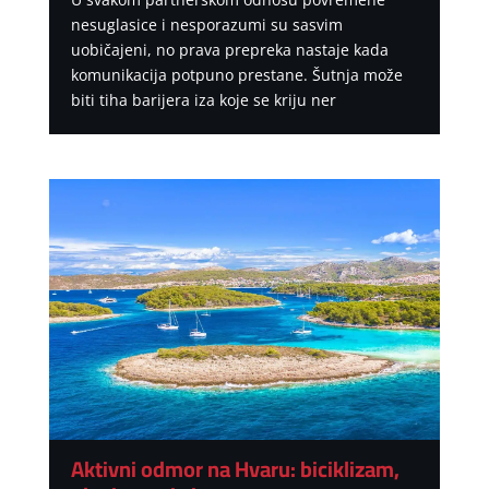
nesuglasice i nesporazumi su sasvim
uobičajeni, no prava prepreka nastaje kada
komunikacija potpuno prestane. Šutnja može
biti tiha barijera iza koje se kriju ner
Aktivni odmor na Hvaru: biciklizam,