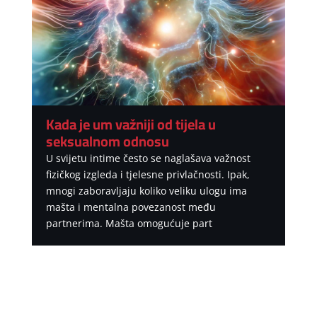
Kada je um važniji od tijela u
seksualnom odnosu
U svijetu intime često se naglašava važnost
fizičkog izgleda i tjelesne privlačnosti. Ipak,
mnogi zaboravljaju koliko veliku ulogu ima
mašta i mentalna povezanost među
partnerima. Mašta omogućuje part