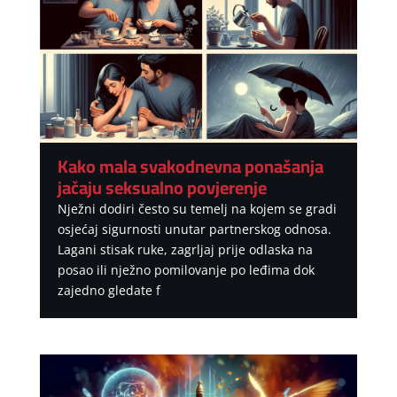
Kako mala svakodnevna ponašanja
jačaju seksualno povjerenje
Nježni dodiri često su temelj na kojem se gradi
osjećaj sigurnosti unutar partnerskog odnosa.
Lagani stisak ruke, zagrljaj prije odlaska na
posao ili nježno pomilovanje po leđima dok
zajedno gledate f