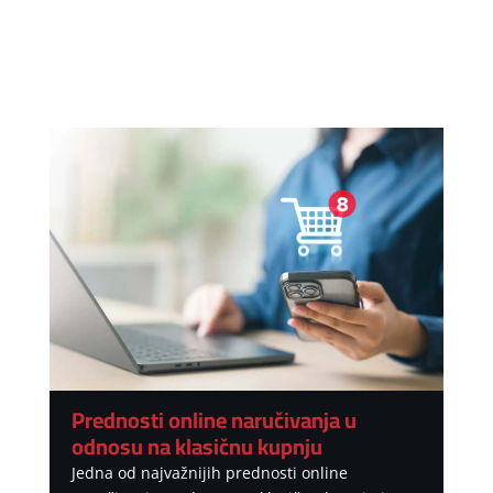
Prednosti online naručivanja u
odnosu na klasičnu kupnju
Jedna od najvažnijih prednosti online