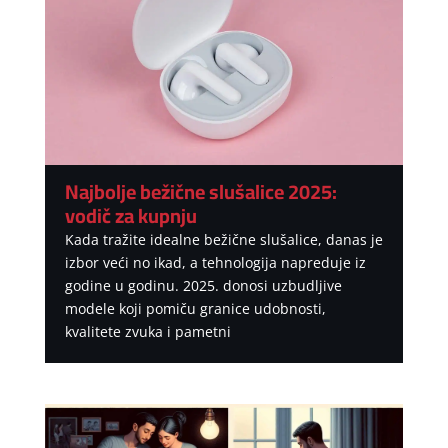
Najbolje bežične slušalice 2025:
vodič za kupnju
Kada tražite idealne bežične slušalice, danas je
izbor veći no ikad, a tehnologija napreduje iz
godine u godinu. 2025. donosi uzbudljive
modele koji pomiču granice udobnosti,
kvalitete zvuka i pametni