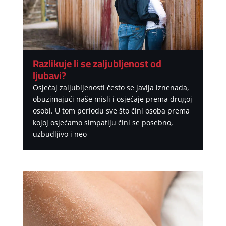
Razlikuje li se zaljubljenost od
ljubavi?
Osjećaj zaljubljenosti često se javlja iznenada,
obuzimajući naše misli i osjećaje prema drugoj
osobi. U tom periodu sve što čini osoba prema
kojoj osjećamo simpatiju čini se posebno,
uzbudljivo i neo