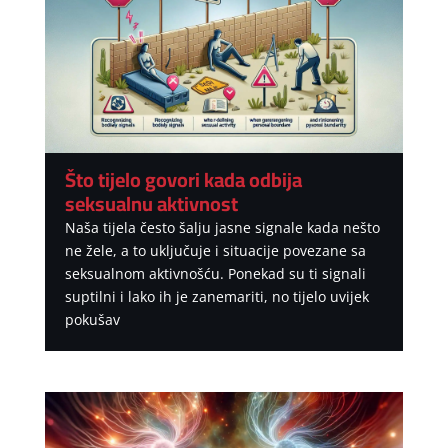
Što tijelo govori kada odbija
seksualnu aktivnost
Naša tijela često šalju jasne signale kada nešto
ne žele, a to uključuje i situacije povezane sa
seksualnom aktivnošću. Ponekad su ti signali
suptilni i lako ih je zanemariti, no tijelo uvijek
pokušav