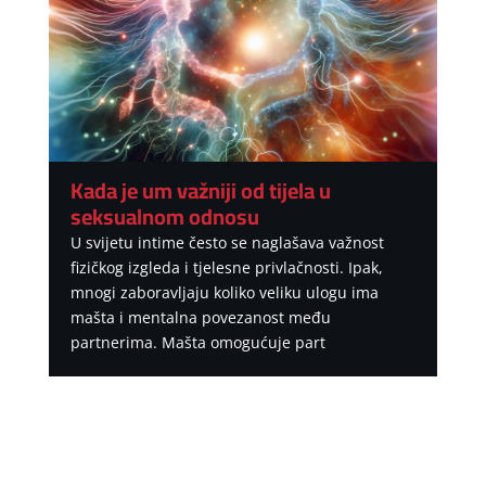
Kada je um važniji od tijela u
seksualnom odnosu
U svijetu intime često se naglašava važnost
fizičkog izgleda i tjelesne privlačnosti. Ipak,
mnogi zaboravljaju koliko veliku ulogu ima
mašta i mentalna povezanost među
partnerima. Mašta omogućuje part