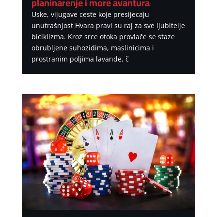
planinarenje i more avantura
Uske, vijugave ceste koje presijecaju
unutrašnjost Hvara pravi su raj za sve ljubitelje
biciklizma. Kroz srce otoka provlače se staze
obrubljene suhozidima, maslinicima i
prostranim poljima lavande, č