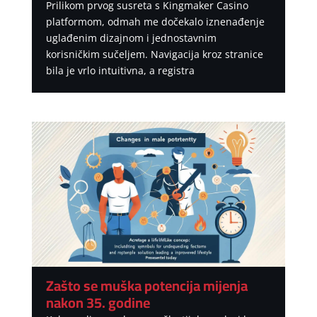
Prilikom prvog susreta s Kingmaker Casino
platformom, odmah me dočekalo iznenađenje
uglađenim dizajnom i jednostavnim
korisničkim sučeljem. Navigacija kroz stranice
bila je vrlo intuitivna, a registra
Zašto se muška potencija mijenja
nakon 35. godine