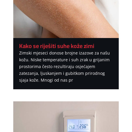
Kako se riješiti suhe kože zimi
Zimski mjeseci donose brojne izazove za našu
kožu. Niske temperature i suh zrak u grijanim
prostorima često rezultiraju osjećajem
zatezanja, ljuskanjem i gubitkom prirodnog
sjaja kože. Mnogi od nas pr