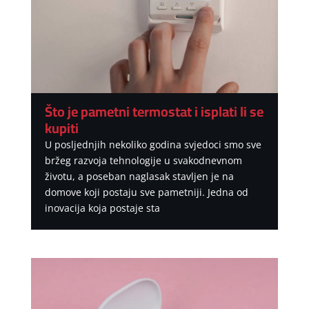
Što je pametni termostat i isplati li se
kupiti
U posljednjih nekoliko godina svjedoci smo sve
bržeg razvoja tehnologije u svakodnevnom
životu, a poseban naglasak stavljen je na
domove koji postaju sve pametniji. Jedna od
inovacija koja postaje sta