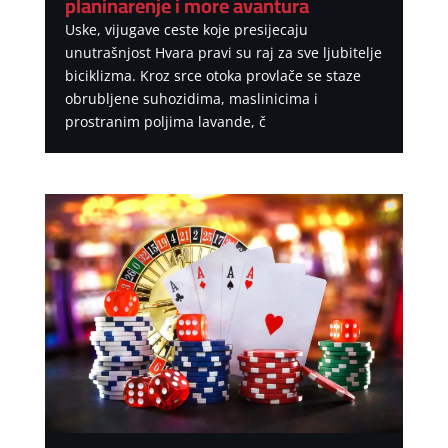
planinarenje i more avantura
Uske, vijugave ceste koje presijecaju
unutrašnjost Hvara pravi su raj za sve ljubitelje
biciklizma. Kroz srce otoka provlače se staze
obrubljene suhozidima, maslinicima i
prostranim poljima lavande, č