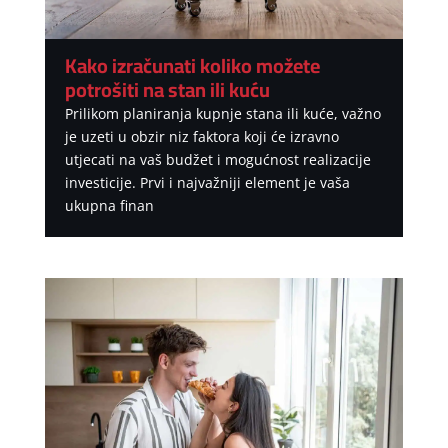
Kako izračunati koliko možete
potrošiti na stan ili kuću
Prilikom planiranja kupnje stana ili kuće, važno
je uzeti u obzir niz faktora koji će izravno
utjecati na vaš budžet i mogućnost realizacije
investicije. Prvi i najvažniji element je vaša
ukupna finan