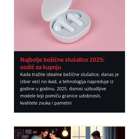
Najbolje bežične slušalice 2025:
vodič za kupnju
Kada tražite idealne bežične slušalice, danas je
izbor veći no ikad, a tehnologija napreduje iz
godine u godinu. 2025. donosi uzbudljive
modele koji pomiču granice udobnosti,
kvalitete zvuka i pametni