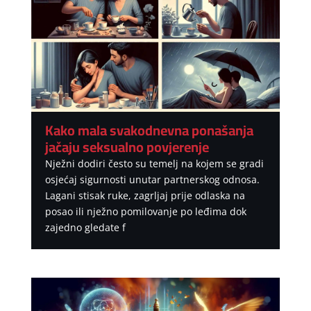
Kako mala svakodnevna ponašanja
jačaju seksualno povjerenje
Nježni dodiri često su temelj na kojem se gradi
osjećaj sigurnosti unutar partnerskog odnosa.
Lagani stisak ruke, zagrljaj prije odlaska na
posao ili nježno pomilovanje po leđima dok
zajedno gledate f