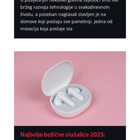
bržeg razvoja tehnologije u svakodnevnom
životu, a poseban naglasak stavljen je na
domove koji postaju sve pametniji. Jedna od
inovacija koja postaje sta
Najbolje bežične slušalice 2025: