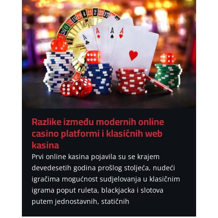
Razlike između modernih online
casino platformi i klasičnih web
kasina
Prvi online kasina pojavila su se krajem
devedesetih godina prošlog stoljeća, nudeći
igračima mogućnost sudjelovanja u klasičnim
igrama poput ruleta, blackjacka i slotova
putem jednostavnih, statičnih