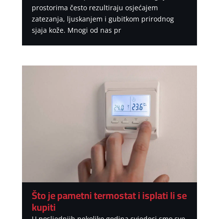
prostorima često rezultiraju osjećajem
zatezanja, ljuskanjem i gubitkom prirodnog
sjaja kože. Mnogi od nas pr
Što je pametni termostat i isplati li se
kupiti
U posljednjih nekoliko godina svjedoci smo sve