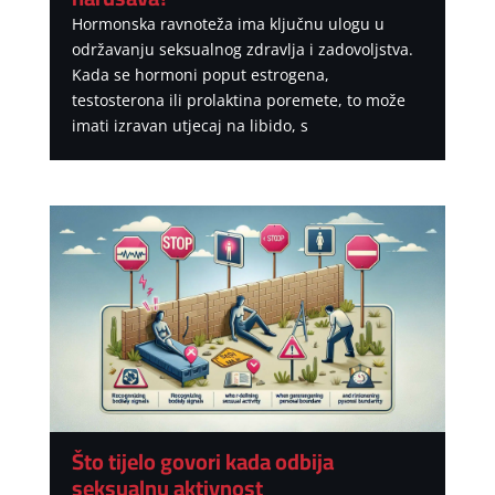
Hormonska ravnoteža ima ključnu ulogu u
održavanju seksualnog zdravlja i zadovoljstva.
Kada se hormoni poput estrogena,
testosterona ili prolaktina poremete, to može
imati izravan utjecaj na libido, s
Što tijelo govori kada odbija
seksualnu aktivnost