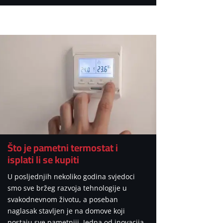
Što je pametni termostat i
isplati li se kupiti
U posljednjih nekoliko godina svjedoci
smo sve bržeg razvoja tehnologije u
svakodnevnom životu, a poseban
naglasak stavljen je na domove koji
postaju sve pametniji. Jedna od inovacija