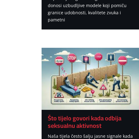
donosi uzbudljive modele koji pomiču
granice udobnosti, kvalitete zvuka i
pametni
Što tijelo govori kada odbija
seksualnu aktivnost
Naša tijela često šalju jasne signale kada