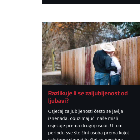
Razlikuje li se zaljubljenost od
ljubavi?
Osjećaj zaljubljenosti često se javlja
iznenada, obuzimajući naše misli i
osjećaje prema drugoj osobi. U tom
periodu sve što čini osoba prema kojoj
osjećamo simpatiju čini se posebno,