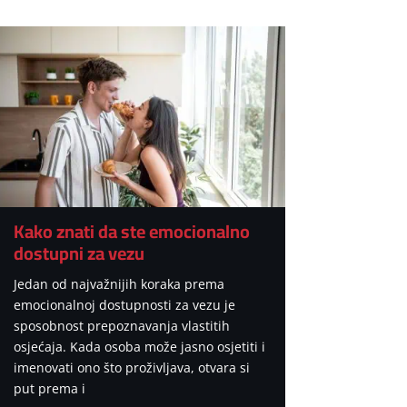
Kako znati da ste emocionalno
dostupni za vezu
Jedan od najvažnijih koraka prema
emocionalnoj dostupnosti za vezu je
sposobnost prepoznavanja vlastitih
osjećaja. Kada osoba može jasno osjetiti i
imenovati ono što proživljava, otvara si
put prema i