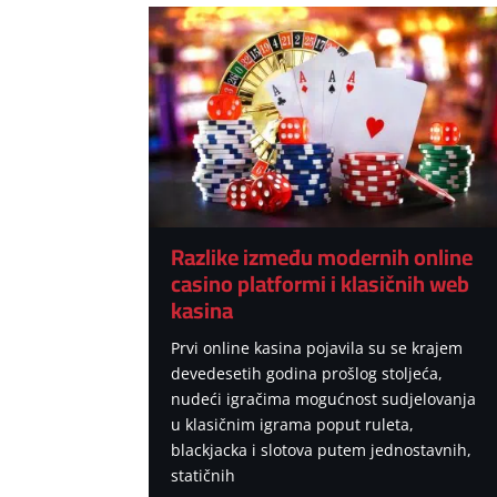
Razlike između modernih online
casino platformi i klasičnih web
kasina
Prvi online kasina pojavila su se krajem
devedesetih godina prošlog stoljeća,
nudeći igračima mogućnost sudjelovanja
u klasičnim igrama poput ruleta,
blackjacka i slotova putem jednostavnih,
statičnih