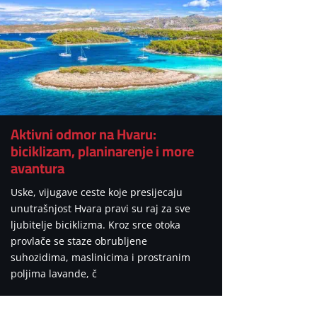
Aktivni odmor na Hvaru:
biciklizam, planinarenje i more
avantura
Uske, vijugave ceste koje presijecaju
unutrašnjost Hvara pravi su raj za sve
ljubitelje biciklizma. Kroz srce otoka
provlače se staze obrubljene
suhozidima, maslinicima i prostranim
poljima lavande, č