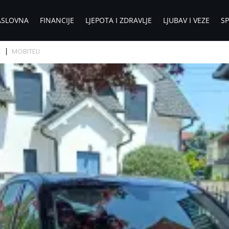
ASLOVNA
FINANCIJE
LJEPOTA I ZDRAVLJE
LJUBAV I VEZE
S