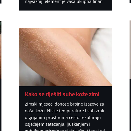
najvažniji element je vaša ukupna finan
Kako se riješiti suhe kože zimi
Zimski mjeseci donose brojne izazove za
našu kožu. Niske temperature i suh zrak
u grijanim prostorima često rezultiraju
osjećajem zatezanja, ljuskanjem i
gubitkom prirodnog sjaja kože. Mnogi od