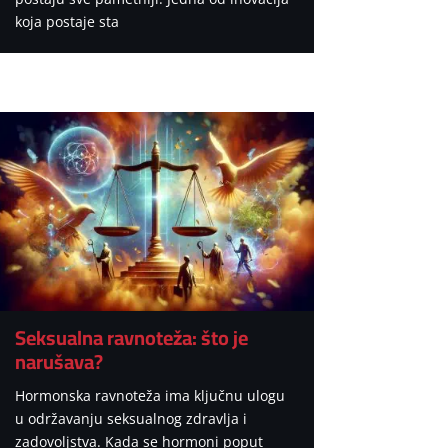
koja postaje sta
Seksualna ravnoteža: što je
narušava?
Hormonska ravnoteža ima ključnu ulogu
u održavanju seksualnog zdravlja i
zadovoljstva. Kada se hormoni poput