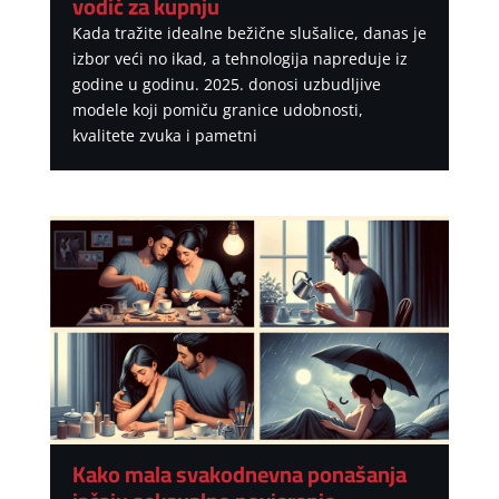
vodič za kupnju
Kada tražite idealne bežične slušalice, danas je
izbor veći no ikad, a tehnologija napreduje iz
godine u godinu. 2025. donosi uzbudljive
modele koji pomiču granice udobnosti,
kvalitete zvuka i pametni
Kako mala svakodnevna ponašanja