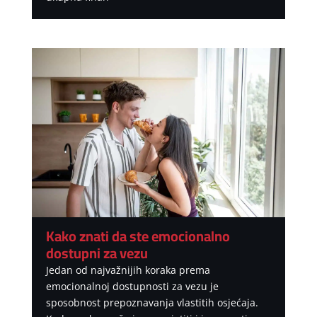
Kako znati da ste emocionalno
dostupni za vezu
Jedan od najvažnijih koraka prema
emocionalnoj dostupnosti za vezu je
sposobnost prepoznavanja vlastitih osjećaja.