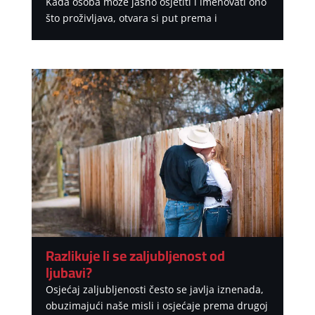
Kada osoba može jasno osjetiti i imenovati ono
što proživljava, otvara si put prema i
Razlikuje li se zaljubljenost od
ljubavi?
Osjećaj zaljubljenosti često se javlja iznenada,
obuzimajući naše misli i osjećaje prema drugoj