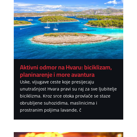
Aktivni odmor na Hvaru: biciklizam,
planinarenje i more avantura
Uske, vijugave ceste koje presijecaju
unutrašnjost Hvara pravi su raj za sve ljubitelje
biciklizma. Kroz srce otoka provlače se staze
obrubljene suhozidima, maslinicima i
prostranim poljima lavande, č