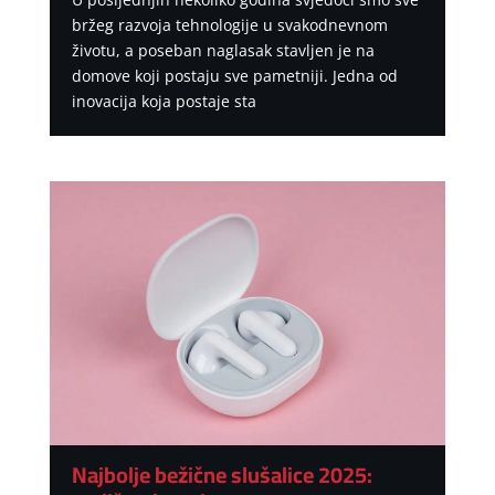
bržeg razvoja tehnologije u svakodnevnom
životu, a poseban naglasak stavljen je na
domove koji postaju sve pametniji. Jedna od
inovacija koja postaje sta
Najbolje bežične slušalice 2025: