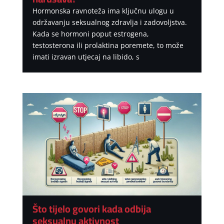
Hormonska ravnoteža ima ključnu ulogu u
održavanju seksualnog zdravlja i zadovoljstva.
Kada se hormoni poput estrogena,
testosterona ili prolaktina poremete, to može
imati izravan utjecaj na libido, s
Što tijelo govori kada odbija
seksualnu aktivnost