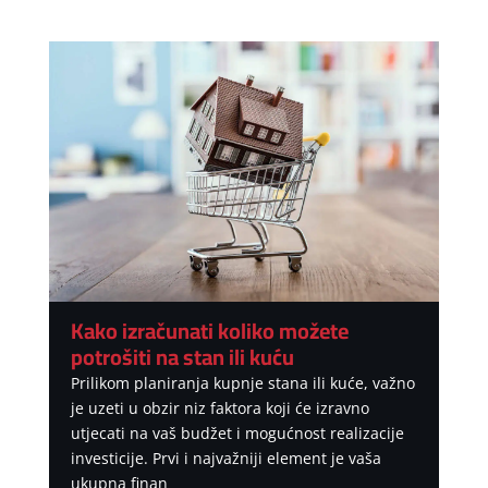
Kako izračunati koliko možete
potrošiti na stan ili kuću
Prilikom planiranja kupnje stana ili kuće, važno
je uzeti u obzir niz faktora koji će izravno
utjecati na vaš budžet i mogućnost realizacije
investicije. Prvi i najvažniji element je vaša
ukupna finan