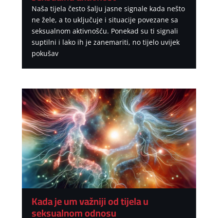
Naša tijela često šalju jasne signale kada nešto
ne žele, a to uključuje i situacije povezane sa
seksualnom aktivnošću. Ponekad su ti signali
suptilni i lako ih je zanemariti, no tijelo uvijek
pokušav
Kada je um važniji od tijela u
seksualnom odnosu