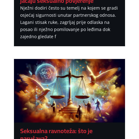
jačaju seksualno povjerenje
Nježni dodiri često su temelj na kojem se gradi
osjećaj sigurnosti unutar partnerskog odnosa.
Lagani stisak ruke, zagrljaj prije odlaska na
posao ili nježno pomilovanje po leđima dok
zajedno gledate f
Seksualna ravnoteža: što je
narušava?