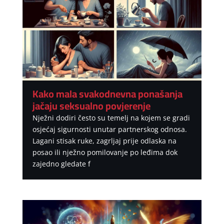
Kako mala svakodnevna ponašanja
jačaju seksualno povjerenje
Nježni dodiri često su temelj na kojem se gradi
osjećaj sigurnosti unutar partnerskog odnosa.
Lagani stisak ruke, zagrljaj prije odlaska na
posao ili nježno pomilovanje po leđima dok
zajedno gledate f