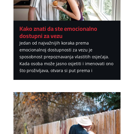
Kako znati da ste emocionalno
dostupni za vezu
Jedan od najvažnijih koraka prema
emocionalnoj dostupnosti za vezu je
sposobnost prepoznavanja vlastitih osjećaja.
Kada osoba može jasno osjetiti i imenovati ono
što proživljava, otvara si put prema i