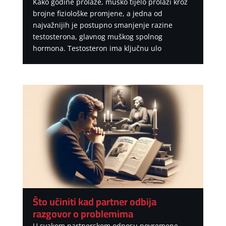
Kako godine prolaze, muško tijelo prolazi kroz
brojne fiziološke promjene, a jedna od
najvažnijih je postupno smanjenje razine
testosterona, glavnog muškog spolnog
hormona. Testosteron ima ključnu ulo
Što učiniti kad partner odbija
razgovor o problemima
U svakom partnerskom odnosu povremene