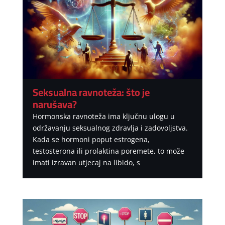
Seksualna ravnoteža: što je
narušava?
Hormonska ravnoteža ima ključnu ulogu u
održavanju seksualnog zdravlja i zadovoljstva.
Kada se hormoni poput estrogena,
testosterona ili prolaktina poremete, to može
imati izravan utjecaj na libido, s