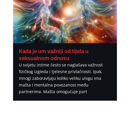
Kada je um važniji od tijela u
seksualnom odnosu
U svijetu intime često se naglašava važnost
fizičkog izgleda i tjelesne privlačnosti. Ipak,
mnogi zaboravljaju koliko veliku ulogu ima
mašta i mentalna povezanost među
partnerima. Mašta omogućuje part