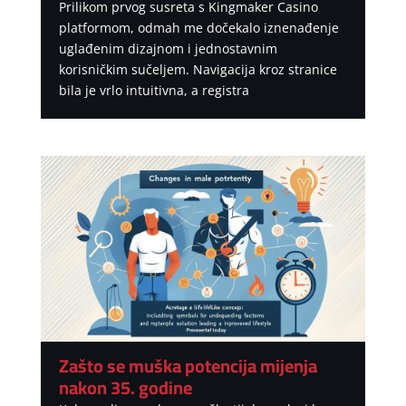
Prilikom prvog susreta s Kingmaker Casino
platformom, odmah me dočekalo iznenađenje
uglađenim dizajnom i jednostavnim
korisničkim sučeljem. Navigacija kroz stranice
bila je vrlo intuitivna, a registra
Zašto se muška potencija mijenja
nakon 35. godine