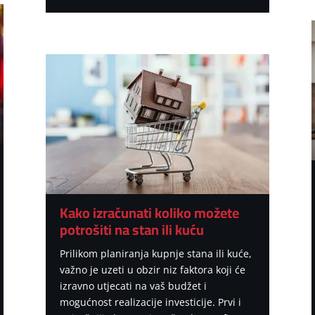
Kako izračunati koliko možete
potrošiti na stan ili kuću
Prilikom planiranja kupnje stana ili kuće,
važno je uzeti u obzir niz faktora koji će
izravno utjecati na vaš budžet i
mogućnost realizacije investicije. Prvi i