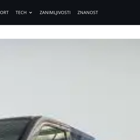
PORT
TECH
ZANIMLJIVOSTI
ZNANOST