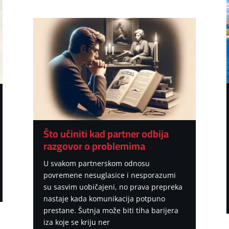
Što učiniti kad partner odbija
razgovor o problemima
U svakom partnerskom odnosu
povremene nesuglasice i nesporazumi
su sasvim uobičajeni, no prava prepreka
nastaje kada komunikacija potpuno
prestane. Šutnja može biti tiha barijera
iza koje se kriju ner