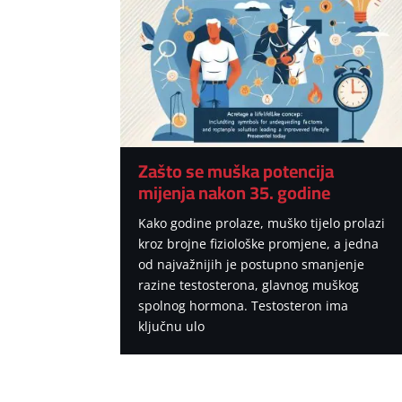
Zašto se muška potencija
mijenja nakon 35. godine
Kako godine prolaze, muško tijelo prolazi
kroz brojne fiziološke promjene, a jedna
od najvažnijih je postupno smanjenje
razine testosterona, glavnog muškog
spolnog hormona. Testosteron ima
ključnu ulo