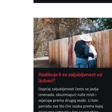
Razlikuje li se zaljubljenost od
ljubavi?
Osjećaj zaljubljenosti često se javlja
iznenada, obuzimajući naše misli i
osjećaje prema drugoj osobi. U tom
periodu sve što čini osoba prema kojoj
osjećamo simpatiju čini se posebno,