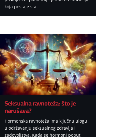
koja postaje sta
Seksualna ravnoteža: što je
narušava?
Hormonska ravnoteža ima ključnu ulogu
u održavanju seksualnog zdravlja i
zadovoljstva. Kada se hormoni poput