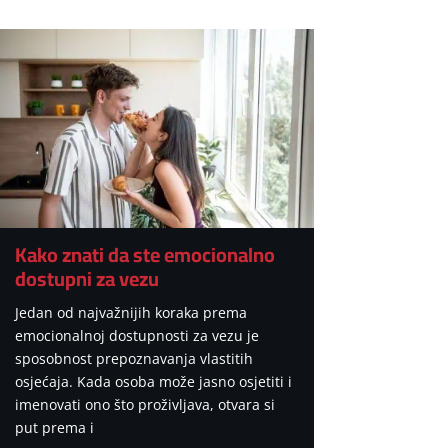
Kako znati da ste emocionalno
dostupni za vezu
Jedan od najvažnijih koraka prema
emocionalnoj dostupnosti za vezu je
sposobnost prepoznavanja vlastitih
osjećaja. Kada osoba može jasno osjetiti i
imenovati ono što proživljava, otvara si
put prema i