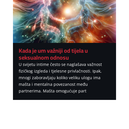
Kada je um važniji od tijela u
seksualnom odnosu
U svijetu intime često se naglašava važnost
fizičkog izgleda i tjelesne privlačnosti. Ipak,
mnogi zaboravljaju koliko veliku ulogu ima
mašta i mentalna povezanost među
partnerima. Mašta omogućuje part