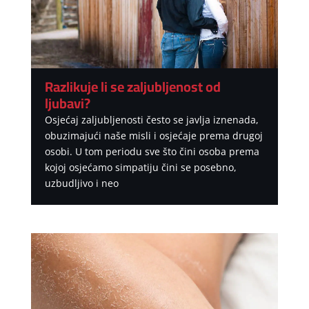
Razlikuje li se zaljubljenost od
ljubavi?
Osjećaj zaljubljenosti često se javlja iznenada,
obuzimajući naše misli i osjećaje prema drugoj
osobi. U tom periodu sve što čini osoba prema
kojoj osjećamo simpatiju čini se posebno,
uzbudljivo i neo