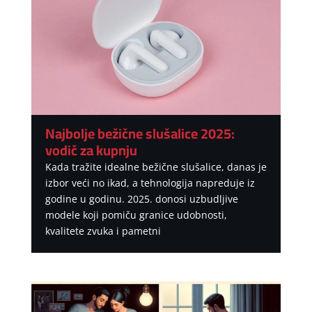
Najbolje bežične slušalice 2025:
vodič za kupnju
Kada tražite idealne bežične slušalice, danas je
izbor veći no ikad, a tehnologija napreduje iz
godine u godinu. 2025. donosi uzbudljive
modele koji pomiču granice udobnosti,
kvalitete zvuka i pametni