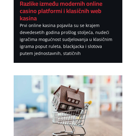
Razlike između modernih online
casino platformi i klasičnih web
kasina
Prvi online kasina pojavila su se krajem
devedesetih godina prošlog stoljeća, nudeći
igračima mogućnost sudjelovanja u klasičnim
igrama poput ruleta, blackjacka i slotova
putem jednostavnih, statičnih