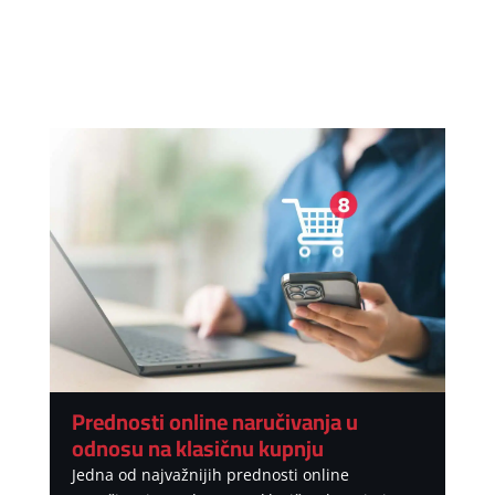
Prednosti online naručivanja u
odnosu na klasičnu kupnju
Jedna od najvažnijih prednosti online