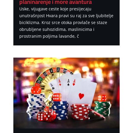
planinarenje i more avantura
Uske, vijugave ceste koje presijecaju
unutrašnjost Hvara pravi su raj za sve ljubitelje
biciklizma. Kroz srce otoka provlače se staze
obrubljene suhozidima, maslinicima i
prostranim poljima lavande, č