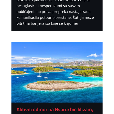
nesuglasice i nesporazumi su sasvim
uobičajeni, no prava prepreka nastaje kada
komunikacija potpuno prestane. Šutnja može
biti tiha barijera iza koje se kriju ner
Aktivni odmor na Hvaru: biciklizam,