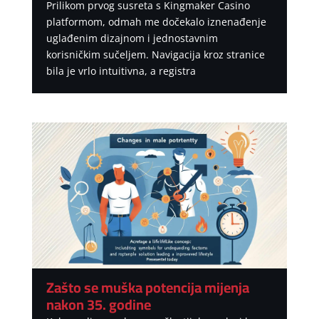
Prilikom prvog susreta s Kingmaker Casino
platformom, odmah me dočekalo iznenađenje
uglađenim dizajnom i jednostavnim
korisničkim sučeljem. Navigacija kroz stranice
bila je vrlo intuitivna, a registra
Zašto se muška potencija mijenja
nakon 35. godine