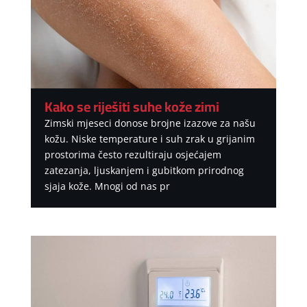
Kako se riješiti suhe kože zimi
Zimski mjeseci donose brojne izazove za našu
kožu. Niske temperature i suh zrak u grijanim
prostorima često rezultiraju osjećajem
zatezanja, ljuskanjem i gubitkom prirodnog
sjaja kože. Mnogi od nas pr