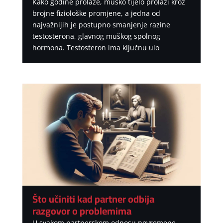
Kako godine prolaze, muško tijelo prolazi kroz
brojne fiziološke promjene, a jedna od
najvažnijih je postupno smanjenje razine
testosterona, glavnog muškog spolnog
hormona. Testosteron ima ključnu ulo
Što učiniti kad partner odbija
razgovor o problemima
U svakom partnerskom odnosu povremene