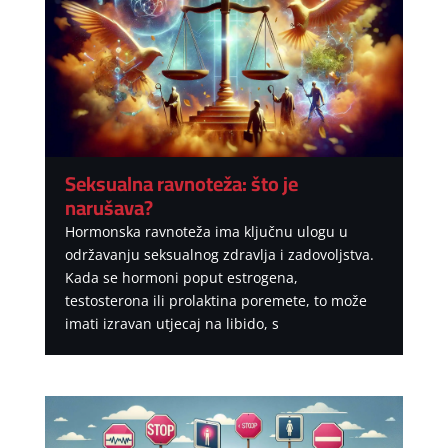
Seksualna ravnoteža: što je
narušava?
Hormonska ravnoteža ima ključnu ulogu u
održavanju seksualnog zdravlja i zadovoljstva.
Kada se hormoni poput estrogena,
testosterona ili prolaktina poremete, to može
imati izravan utjecaj na libido, s