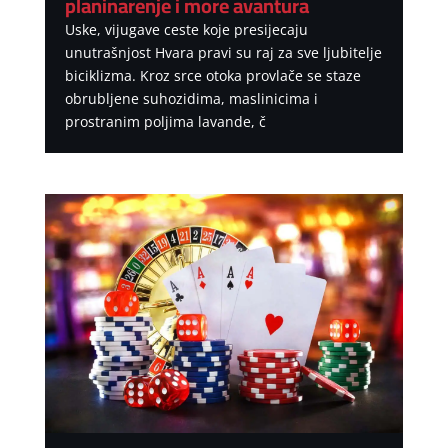
planinarenje i more avantura
Uske, vijugave ceste koje presijecaju
unutrašnjost Hvara pravi su raj za sve ljubitelje
biciklizma. Kroz srce otoka provlače se staze
obrubljene suhozidima, maslinicima i
prostranim poljima lavande, č