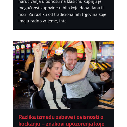
naručivanja u odnosu na klasičnu kupnju je
mogućnost kupovine u bilo koje doba dana ili
noći. Za razliku od tradicionalnih trgovina koje
imaju radno vrijeme, inte
Razlika između zabave i ovisnosti o
kockanju – znakovi upozorenja koje