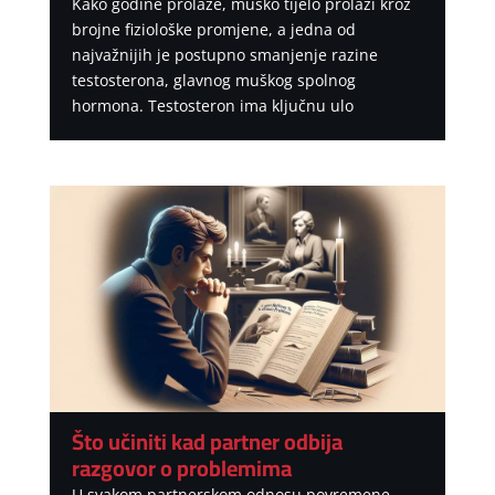
Kako godine prolaze, muško tijelo prolazi kroz
brojne fiziološke promjene, a jedna od
najvažnijih je postupno smanjenje razine
testosterona, glavnog muškog spolnog
hormona. Testosteron ima ključnu ulo
Što učiniti kad partner odbija
razgovor o problemima
U svakom partnerskom odnosu povremene