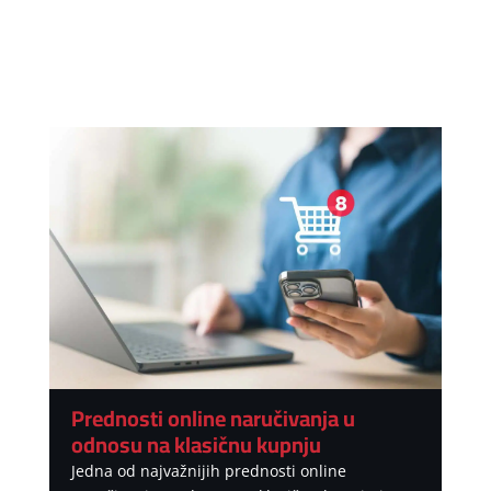
Prednosti online naručivanja u
odnosu na klasičnu kupnju
Jedna od najvažnijih prednosti online