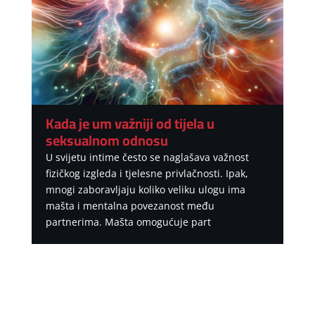
Kada je um važniji od tijela u
seksualnom odnosu
U svijetu intime često se naglašava važnost
fizičkog izgleda i tjelesne privlačnosti. Ipak,
mnogi zaboravljaju koliko veliku ulogu ima
mašta i mentalna povezanost među
partnerima. Mašta omogućuje part