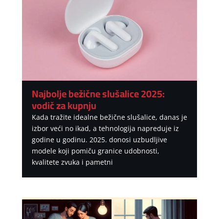
Najbolje bežične slušalice 2025:
vodič za kupnju
Kada tražite idealne bežične slušalice, danas je
izbor veći no ikad, a tehnologija napreduje iz
godine u godinu. 2025. donosi uzbudljive
modele koji pomiču granice udobnosti,
kvalitete zvuka i pametni