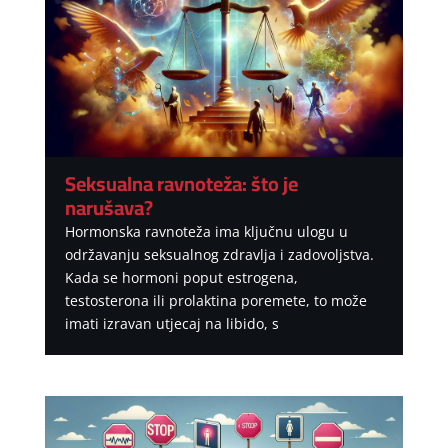
Seksualna ravnoteža: što je
narušava?
Hormonska ravnoteža ima ključnu ulogu u
održavanju seksualnog zdravlja i zadovoljstva.
Kada se hormoni poput estrogena,
testosterona ili prolaktina poremete, to može
imati izravan utjecaj na libido, s