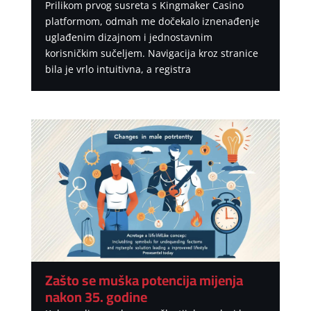
Prilikom prvog susreta s Kingmaker Casino
platformom, odmah me dočekalo iznenađenje
uglađenim dizajnom i jednostavnim
korisničkim sučeljem. Navigacija kroz stranice
bila je vrlo intuitivna, a registra
Zašto se muška potencija mijenja
nakon 35. godine