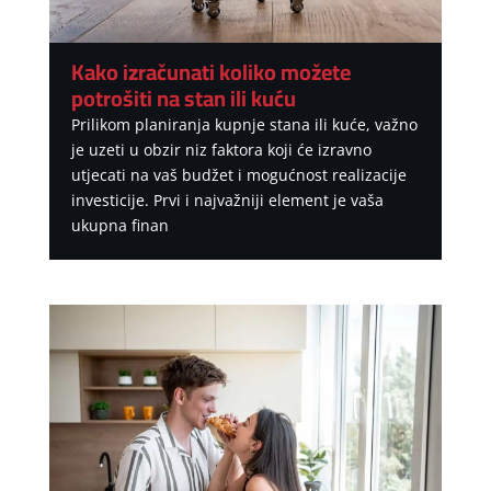
Kako izračunati koliko možete
potrošiti na stan ili kuću
Prilikom planiranja kupnje stana ili kuće, važno
je uzeti u obzir niz faktora koji će izravno
utjecati na vaš budžet i mogućnost realizacije
investicije. Prvi i najvažniji element je vaša
ukupna finan