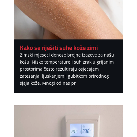
Kako se riješiti suhe kože zimi
Zimski mjeseci donose brojne izazove za našu
kožu. Niske temperature i suh zrak u grijanim
prostorima često rezultiraju osjećajem
zatezanja, ljuskanjem i gubitkom prirodnog
sjaja kože. Mnogi od nas pr