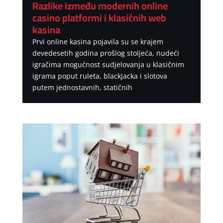
Razlike između modernih online
casino platformi i klasičnih web
kasina
Prvi online kasina pojavila su se krajem
devedesetih godina prošlog stoljeća, nudeći
igračima mogućnost sudjelovanja u klasičnim
igrama poput ruleta, blackjacka i slotova
putem jednostavnih, statičnih