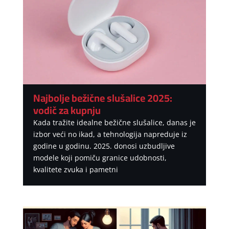
Najbolje bežične slušalice 2025:
vodič za kupnju
Kada tražite idealne bežične slušalice, danas je
izbor veći no ikad, a tehnologija napreduje iz
godine u godinu. 2025. donosi uzbudljive
modele koji pomiču granice udobnosti,
kvalitete zvuka i pametni