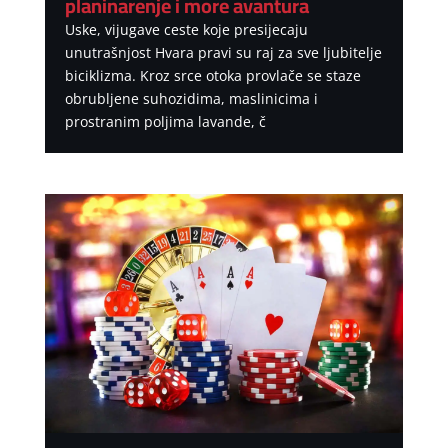
planinarenje i more avantura
Uske, vijugave ceste koje presijecaju
unutrašnjost Hvara pravi su raj za sve ljubitelje
biciklizma. Kroz srce otoka provlače se staze
obrubljene suhozidima, maslinicima i
prostranim poljima lavande, č