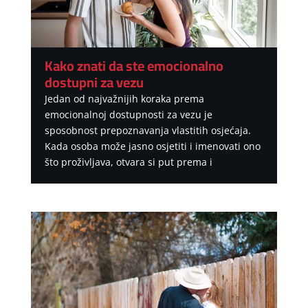
Kako znati da ste emocionalno
dostupni za vezu
Jedan od najvažnijih koraka prema
emocionalnoj dostupnosti za vezu je
sposobnost prepoznavanja vlastitih osjećaja.
Kada osoba može jasno osjetiti i imenovati ono
što proživljava, otvara si put prema i