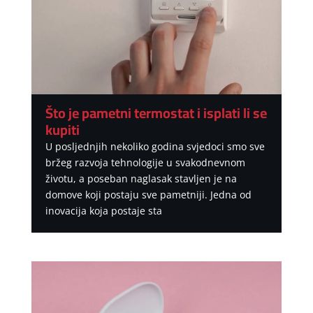
Što je pametni termostat i isplati li se
kupiti
U posljednjih nekoliko godina svjedoci smo sve
bržeg razvoja tehnologije u svakodnevnom
životu, a poseban naglasak stavljen je na
domove koji postaju sve pametniji. Jedna od
inovacija koja postaje sta