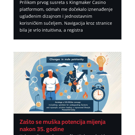
Prilikom prvog susreta s Kingmaker Casino
platformom, odmah me dočekalo iznenađenje
uglađenim dizajnom i jednostavnim
korisničkim sučeljem. Navigacija kroz stranice
bila je vrlo intuitivna, a registra
Zašto se muška potencija mijenja
nakon 35. godine