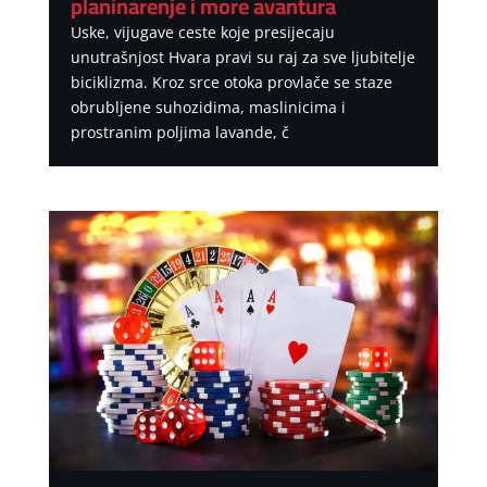
planinarenje i more avantura
Uske, vijugave ceste koje presijecaju
unutrašnjost Hvara pravi su raj za sve ljubitelje
biciklizma. Kroz srce otoka provlače se staze
obrubljene suhozidima, maslinicima i
prostranim poljima lavande, č