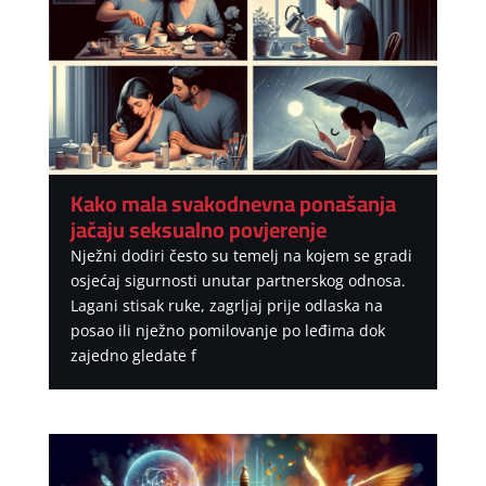
Kako mala svakodnevna ponašanja
jačaju seksualno povjerenje
Nježni dodiri često su temelj na kojem se gradi
osjećaj sigurnosti unutar partnerskog odnosa.
Lagani stisak ruke, zagrljaj prije odlaska na
posao ili nježno pomilovanje po leđima dok
zajedno gledate f