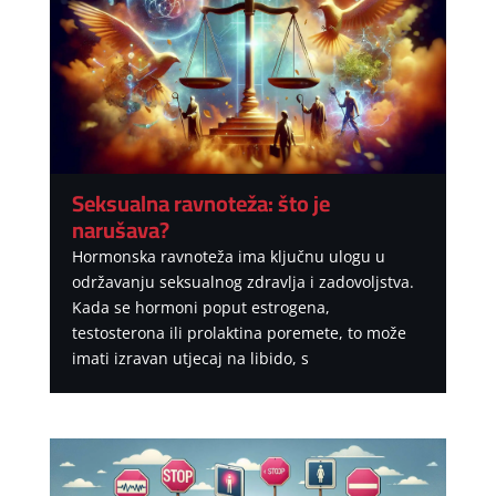
Seksualna ravnoteža: što je
narušava?
Hormonska ravnoteža ima ključnu ulogu u
održavanju seksualnog zdravlja i zadovoljstva.
Kada se hormoni poput estrogena,
testosterona ili prolaktina poremete, to može
imati izravan utjecaj na libido, s