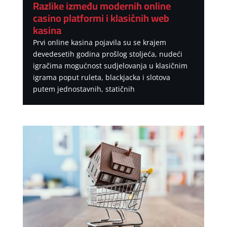
Razlike između modernih online
casino platformi i klasičnih web
kasina
Prvi online kasina pojavila su se krajem
devedesetih godina prošlog stoljeća, nudeći
igračima mogućnost sudjelovanja u klasičnim
igrama poput ruleta, blackjacka i slotova
putem jednostavnih, statičnih