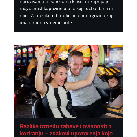
naručivanja u odnosu na klasičnu kupnju je
mogućnost kupovine u bilo koje doba dana ili
noći. Za razliku od tradicionalnih trgovina koje
imaju radno vrijeme, inte
Razlika između zabave i ovisnosti o
kockanju – znakovi upozorenja koje