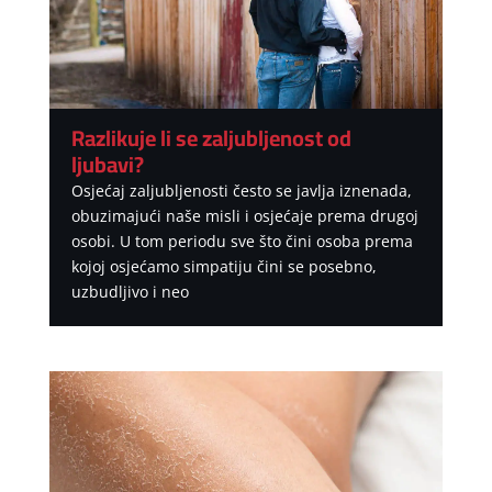
Razlikuje li se zaljubljenost od
ljubavi?
Osjećaj zaljubljenosti često se javlja iznenada,
obuzimajući naše misli i osjećaje prema drugoj
osobi. U tom periodu sve što čini osoba prema
kojoj osjećamo simpatiju čini se posebno,
uzbudljivo i neo