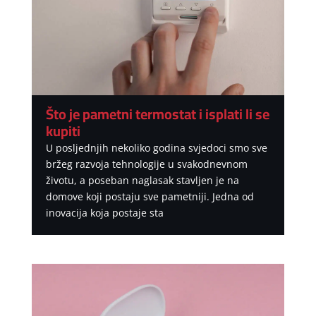
Što je pametni termostat i isplati li se
kupiti
U posljednjih nekoliko godina svjedoci smo sve
bržeg razvoja tehnologije u svakodnevnom
životu, a poseban naglasak stavljen je na
domove koji postaju sve pametniji. Jedna od
inovacija koja postaje sta