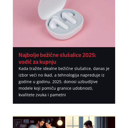
Najbolje bežične slušalice 2025:
vodič za kupnju
Kada tražite idealne bežične slušalice, danas je
izbor veći no ikad, a tehnologija napreduje iz
godine u godinu. 2025. donosi uzbudljive
modele koji pomiču granice udobnosti,
kvalitete zvuka i pametni