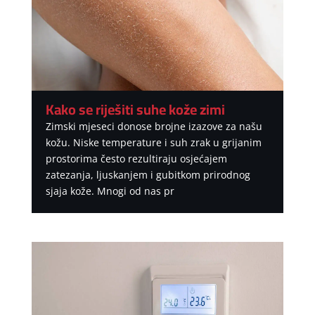
Kako se riješiti suhe kože zimi
Zimski mjeseci donose brojne izazove za našu
kožu. Niske temperature i suh zrak u grijanim
prostorima često rezultiraju osjećajem
zatezanja, ljuskanjem i gubitkom prirodnog
sjaja kože. Mnogi od nas pr