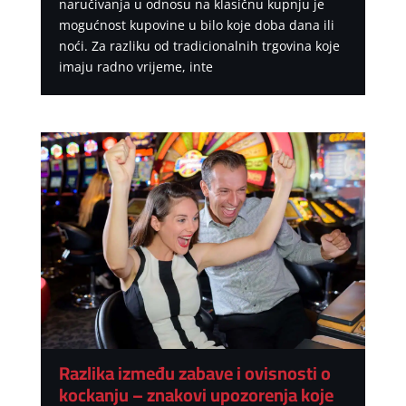
naručivanja u odnosu na klasičnu kupnju je
mogućnost kupovine u bilo koje doba dana ili
noći. Za razliku od tradicionalnih trgovina koje
imaju radno vrijeme, inte
Razlika između zabave i ovisnosti o
kockanju – znakovi upozorenja koje