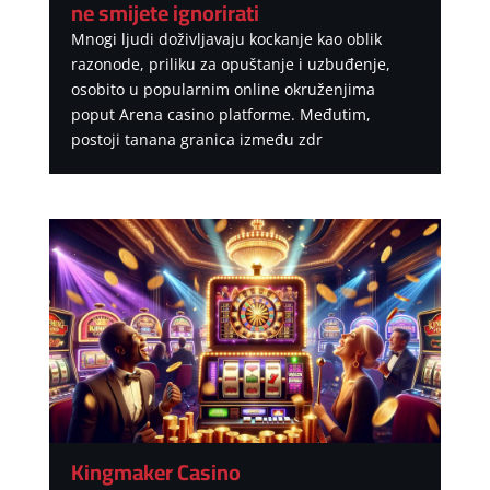
ne smijete ignorirati
Mnogi ljudi doživljavaju kockanje kao oblik
razonode, priliku za opuštanje i uzbuđenje,
osobito u popularnim online okruženjima
poput Arena casino platforme. Međutim,
postoji tanana granica između zdr
Kingmaker Casino