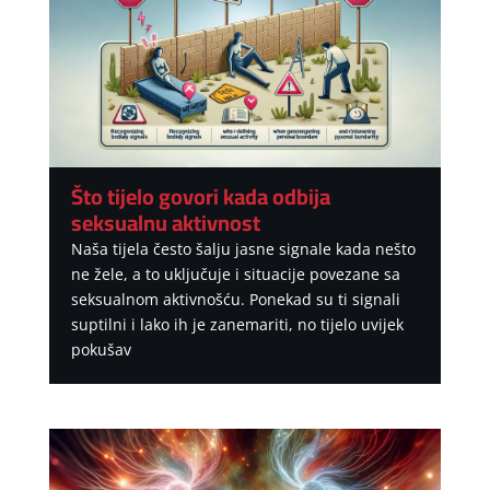
Što tijelo govori kada odbija
seksualnu aktivnost
Naša tijela često šalju jasne signale kada nešto
ne žele, a to uključuje i situacije povezane sa
seksualnom aktivnošću. Ponekad su ti signali
suptilni i lako ih je zanemariti, no tijelo uvijek
pokušav