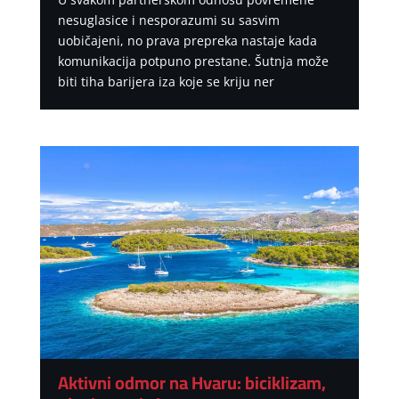
nesuglasice i nesporazumi su sasvim
uobičajeni, no prava prepreka nastaje kada
komunikacija potpuno prestane. Šutnja može
biti tiha barijera iza koje se kriju ner
Aktivni odmor na Hvaru: biciklizam,