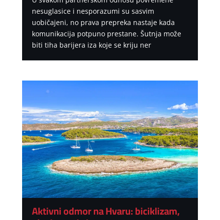
nesuglasice i nesporazumi su sasvim
uobičajeni, no prava prepreka nastaje kada
komunikacija potpuno prestane. Šutnja može
biti tiha barijera iza koje se kriju ner
Aktivni odmor na Hvaru: biciklizam,