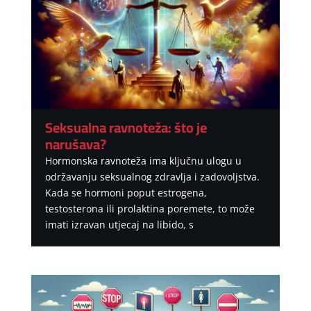
Seksualna ravnoteža: što je
narušava?
Hormonska ravnoteža ima ključnu ulogu u
održavanju seksualnog zdravlja i zadovoljstva.
Kada se hormoni poput estrogena,
testosterona ili prolaktina poremete, to može
imati izravan utjecaj na libido, s