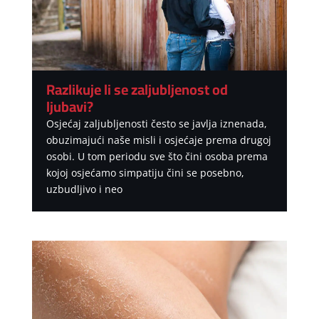
Razlikuje li se zaljubljenost od
ljubavi?
Osjećaj zaljubljenosti često se javlja iznenada,
obuzimajući naše misli i osjećaje prema drugoj
osobi. U tom periodu sve što čini osoba prema
kojoj osjećamo simpatiju čini se posebno,
uzbudljivo i neo