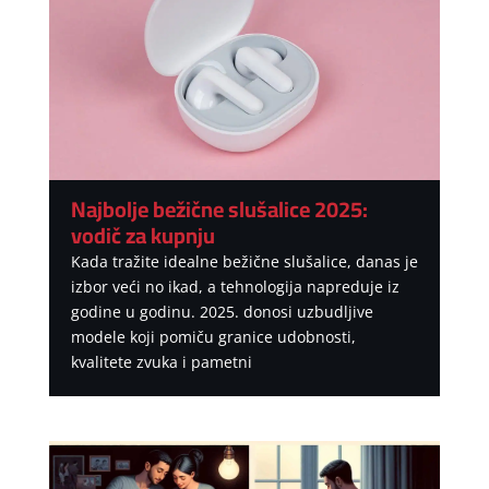
Najbolje bežične slušalice 2025:
vodič za kupnju
Kada tražite idealne bežične slušalice, danas je
izbor veći no ikad, a tehnologija napreduje iz
godine u godinu. 2025. donosi uzbudljive
modele koji pomiču granice udobnosti,
kvalitete zvuka i pametni