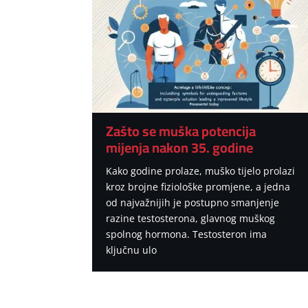
Zašto se muška potencija
mijenja nakon 35. godine
Kako godine prolaze, muško tijelo prolazi
kroz brojne fiziološke promjene, a jedna
od najvažnijih je postupno smanjenje
razine testosterona, glavnog muškog
spolnog hormona. Testosteron ima
ključnu ulo