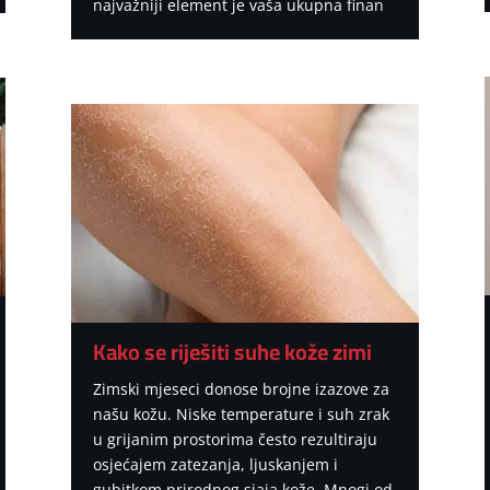
najvažniji element je vaša ukupna finan
Kako se riješiti suhe kože zimi
Zimski mjeseci donose brojne izazove za
našu kožu. Niske temperature i suh zrak
u grijanim prostorima često rezultiraju
osjećajem zatezanja, ljuskanjem i
gubitkom prirodnog sjaja kože. Mnogi od