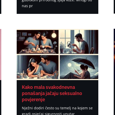
nas pr
Kako mala svakodnevna
ponašanja jačaju seksualno
povjerenje
Nježni dodiri često su temelj na kojem se
gradi osjećaj sigurnosti unutar