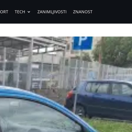
PORT
TECH
ZANIMLJIVOSTI
ZNANOST