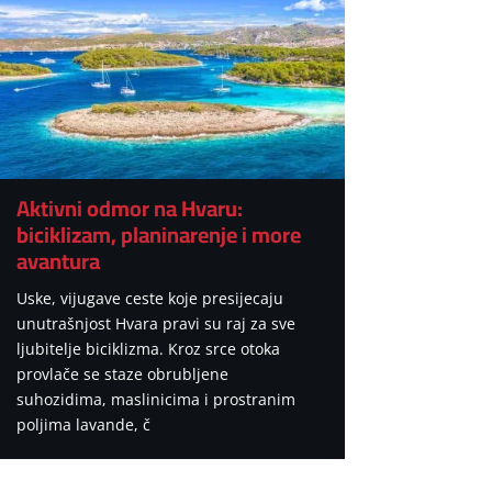
Aktivni odmor na Hvaru:
biciklizam, planinarenje i more
avantura
Uske, vijugave ceste koje presijecaju
unutrašnjost Hvara pravi su raj za sve
ljubitelje biciklizma. Kroz srce otoka
provlače se staze obrubljene
suhozidima, maslinicima i prostranim
poljima lavande, č