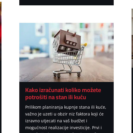
Kako izračunati koliko možete
potrošiti na stan ili kuću
Prilikom planiranja kupnje stana ili kuće,
važno je uzeti u obzir niz faktora koji će
izravno utjecati na vaš budžet i
mogućnost realizacije investicije. Prvi i