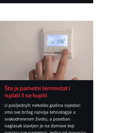
Što je pametni termostat i
isplati li se kupiti
U posljednjih nekoliko godina svjedoci
smo sve bržeg razvoja tehnologije u
svakodnevnom životu, a poseban
naglasak stavljen je na domove koji
postaju sve pametniji. Jedna od inovacija