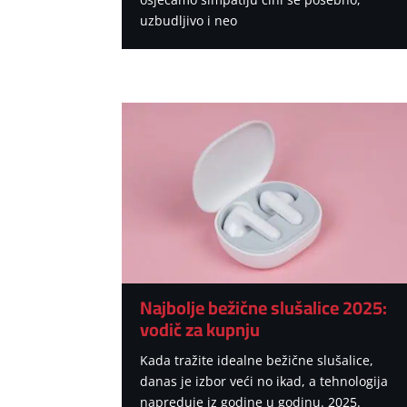
uzbudljivo i neo
Najbolje bežične slušalice 2025:
vodič za kupnju
Kada tražite idealne bežične slušalice,
danas je izbor veći no ikad, a tehnologija
napreduje iz godine u godinu. 2025.