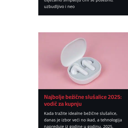
uzbudljivo i neo
Najbolje bežične slušalice 2025:
vodič za kupnju
Kada tražite idealne bežične slušalice,
danas je izbor veći no ikad, a tehnologija
napreduje iz godine u godinu. 2025.