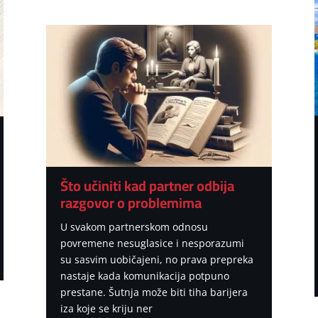
Što učiniti kad partner odbija
razgovor o problemima
U svakom partnerskom odnosu
povremene nesuglasice i nesporazumi
su sasvim uobičajeni, no prava prepreka
nastaje kada komunikacija potpuno
prestane. Šutnja može biti tiha barijera
iza koje se kriju ner