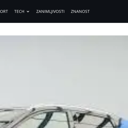
PORT
TECH
ZANIMLJIVOSTI
ZNANOST