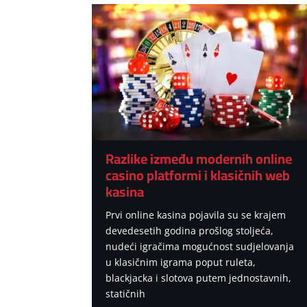
Razlike između modernih online
casino platformi i klasičnih web
kasina
Prvi online kasina pojavila su se krajem
devedesetih godina prošlog stoljeća,
nudeći igračima mogućnost sudjelovanja
u klasičnim igrama poput ruleta,
blackjacka i slotova putem jednostavnih,
statičnih