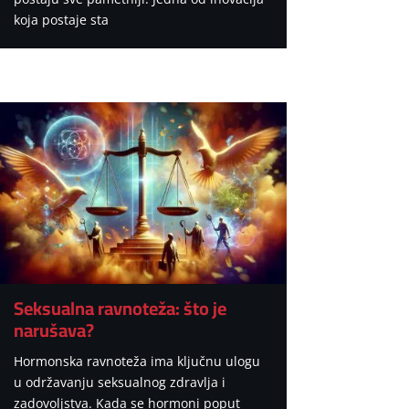
koja postaje sta
Seksualna ravnoteža: što je
narušava?
Hormonska ravnoteža ima ključnu ulogu
u održavanju seksualnog zdravlja i
zadovoljstva. Kada se hormoni poput