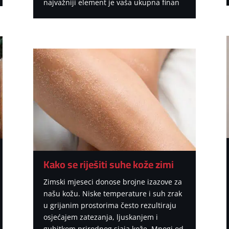
najvažniji element je vaša ukupna finan
Kako se riješiti suhe kože zimi
Zimski mjeseci donose brojne izazove za
našu kožu. Niske temperature i suh zrak
u grijanim prostorima često rezultiraju
osjećajem zatezanja, ljuskanjem i
gubitkom prirodnog sjaja kože. Mnogi od