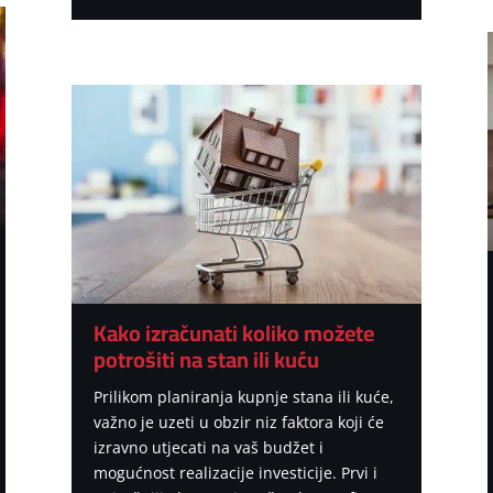
Kako izračunati koliko možete
potrošiti na stan ili kuću
Prilikom planiranja kupnje stana ili kuće,
važno je uzeti u obzir niz faktora koji će
izravno utjecati na vaš budžet i
mogućnost realizacije investicije. Prvi i