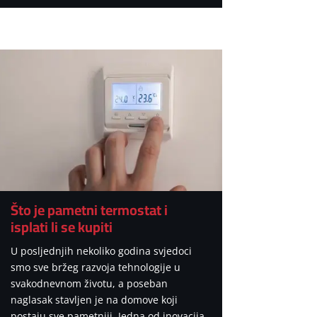
Što je pametni termostat i
isplati li se kupiti
U posljednjih nekoliko godina svjedoci
smo sve bržeg razvoja tehnologije u
svakodnevnom životu, a poseban
naglasak stavljen je na domove koji
postaju sve pametniji. Jedna od inovacija