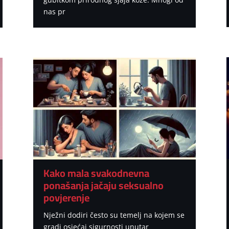
nas pr
Kako mala svakodnevna
ponašanja jačaju seksualno
povjerenje
Nježni dodiri često su temelj na kojem se
gradi osjećaj sigurnosti unutar