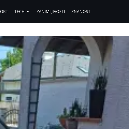
PORT
TECH
ZANIMLJIVOSTI
ZNANOST