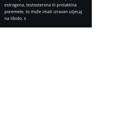
estrogena, testosterona ili prolaktina
poremete, to može imati izravan utjecaj
na libido, s