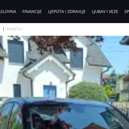
ASLOVNA
FINANCIJE
LJEPOTA I ZDRAVLJE
LJUBAV I VEZE
S