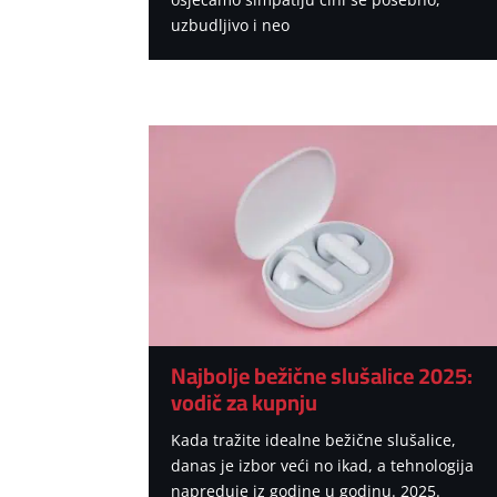
uzbudljivo i neo
Najbolje bežične slušalice 2025:
vodič za kupnju
Kada tražite idealne bežične slušalice,
danas je izbor veći no ikad, a tehnologija
napreduje iz godine u godinu. 2025.