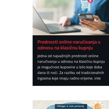
Prednosti online naručivanja u
odnosu na klasičnu kupnju
Jedna od najvažnijih prednosti online
naručivanja u odnosu na klasičnu kupnju
je mogućnost kupovine u bilo koje doba
dana ili noći. Za razliku od tradicionalnih
trgovina koje imaju radno vrijeme, inte