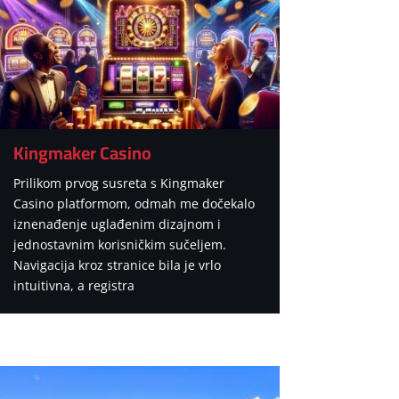
Kingmaker Casino
Prilikom prvog susreta s Kingmaker
Casino platformom, odmah me dočekalo
iznenađenje uglađenim dizajnom i
jednostavnim korisničkim sučeljem.
Navigacija kroz stranice bila je vrlo
intuitivna, a registra