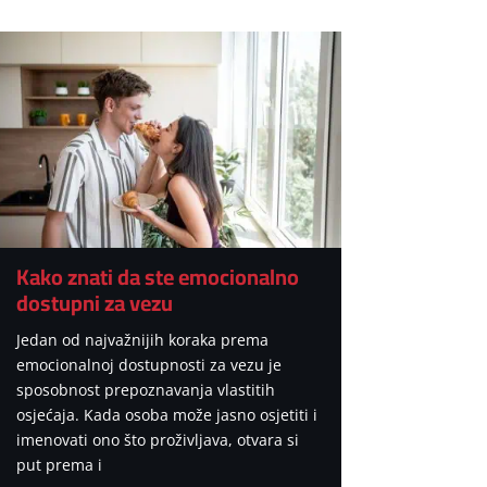
Kako znati da ste emocionalno
dostupni za vezu
Jedan od najvažnijih koraka prema
emocionalnoj dostupnosti za vezu je
sposobnost prepoznavanja vlastitih
osjećaja. Kada osoba može jasno osjetiti i
imenovati ono što proživljava, otvara si
put prema i