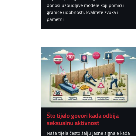
donosi uzbudljive modele koji pomiču
granice udobnosti, kvalitete zvuka i
pametni
Što tijelo govori kada odbija
seksualnu aktivnost
Naša tijela često šalju jasne signale kada