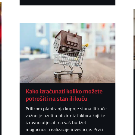
Kako izračunati koliko možete
potrošiti na stan ili kuću
Prilikom planiranja kupnje stana ili kuće,
važno je uzeti u obzir niz faktora koji će
izravno utjecati na vaš budžet i
mogućnost realizacije investicije. Prvi i