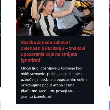
Razlika između zabave i
ovisnosti o kockanju – znakovi
upozorenja koje ne smijete
ignorirati
Mnogi ljudi doživljavaju kockanje kao
oblik razonode, priliku za opuštanje i
uzbuđenje, osobito u popularnim online
okruženjima poput Arena casino
platforme. Međutim, postoji tanana
granica između zdr