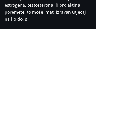
estrogena, testosterona ili prolaktina
poremete, to može imati izravan utjecaj
na libido, s