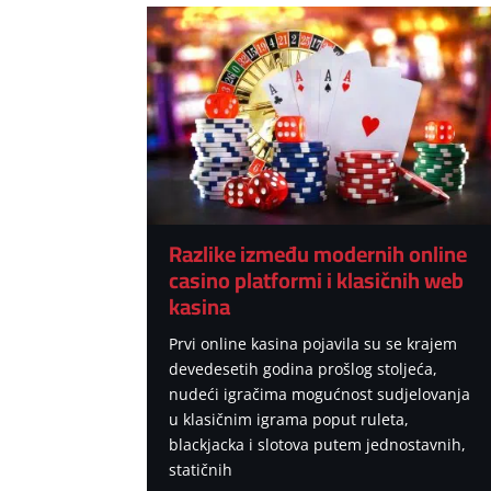
Razlike između modernih online
casino platformi i klasičnih web
kasina
Prvi online kasina pojavila su se krajem
devedesetih godina prošlog stoljeća,
nudeći igračima mogućnost sudjelovanja
u klasičnim igrama poput ruleta,
blackjacka i slotova putem jednostavnih,
statičnih