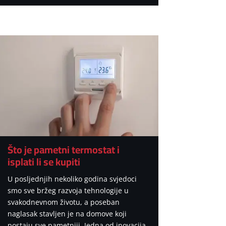
Što je pametni termostat i
isplati li se kupiti
U posljednjih nekoliko godina svjedoci
smo sve bržeg razvoja tehnologije u
svakodnevnom životu, a poseban
naglasak stavljen je na domove koji
postaju sve pametniji. Jedna od inovacija