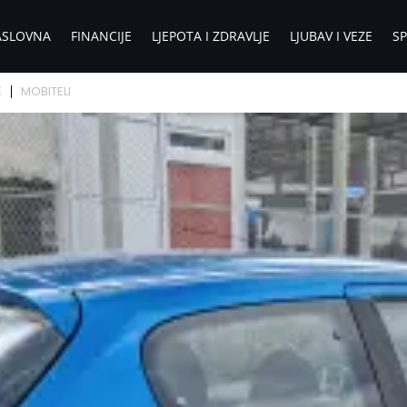
ASLOVNA
FINANCIJE
LJEPOTA I ZDRAVLJE
LJUBAV I VEZE
S