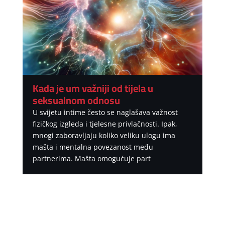
Kada je um važniji od tijela u
seksualnom odnosu
U svijetu intime često se naglašava važnost
fizičkog izgleda i tjelesne privlačnosti. Ipak,
mnogi zaboravljaju koliko veliku ulogu ima
mašta i mentalna povezanost među
partnerima. Mašta omogućuje part