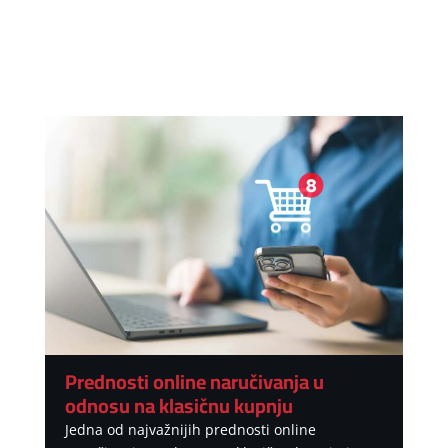
Prednosti online naručivanja u
odnosu na klasičnu kupnju
Jedna od najvažnijih prednosti online