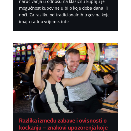
naručivanja u odnosu na klasičnu kupnju je
mogućnost kupovine u bilo koje doba dana ili
noći. Za razliku od tradicionalnih trgovina koje
imaju radno vrijeme, inte
Razlika između zabave i ovisnosti o
kockanju – znakovi upozorenja koje