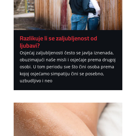
Razlikuje li se zaljubljenost od
ljubavi?
Osjećaj zaljubljenosti često se javlja iznenada,
obuzimajući naše misli i osjećaje prema drugoj
osobi. U tom periodu sve što čini osoba prema
kojoj osjećamo simpatiju čini se posebno,
uzbudljivo i neo