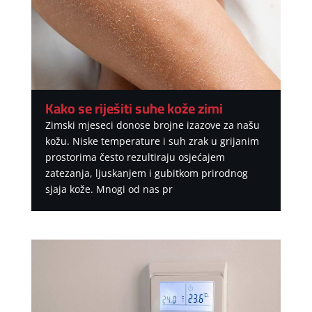
Kako se riješiti suhe kože zimi
Zimski mjeseci donose brojne izazove za našu
kožu. Niske temperature i suh zrak u grijanim
prostorima često rezultiraju osjećajem
zatezanja, ljuskanjem i gubitkom prirodnog
sjaja kože. Mnogi od nas pr