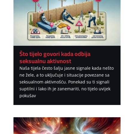
Što tijelo govori kada odbija
seksualnu aktivnost
Naša tijela često šalju jasne signale kada nešto
ne žele, a to uključuje i situacije povezane sa
seksualnom aktivnošću. Ponekad su ti signali
suptilni i lako ih je zanemariti, no tijelo uvijek
pokušav