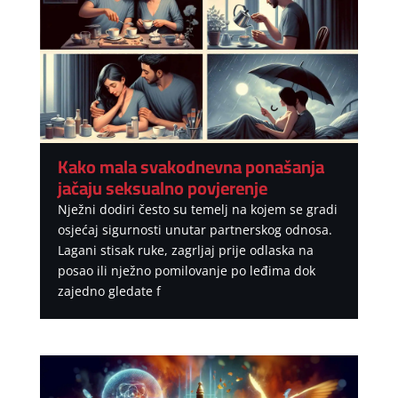
Kako mala svakodnevna ponašanja
jačaju seksualno povjerenje
Nježni dodiri često su temelj na kojem se gradi
osjećaj sigurnosti unutar partnerskog odnosa.
Lagani stisak ruke, zagrljaj prije odlaska na
posao ili nježno pomilovanje po leđima dok
zajedno gledate f