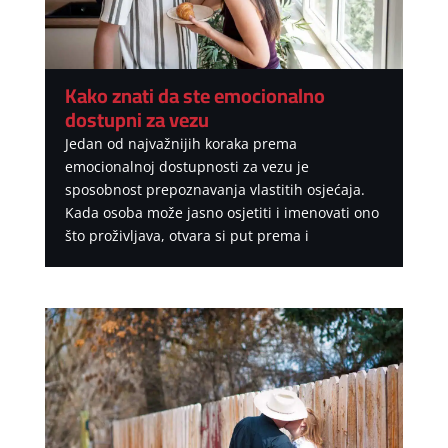
Kako znati da ste emocionalno
dostupni za vezu
Jedan od najvažnijih koraka prema
emocionalnoj dostupnosti za vezu je
sposobnost prepoznavanja vlastitih osjećaja.
Kada osoba može jasno osjetiti i imenovati ono
što proživljava, otvara si put prema i