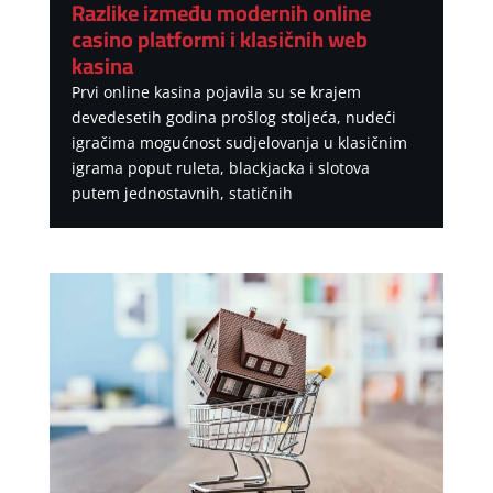
Razlike između modernih online
casino platformi i klasičnih web
kasina
Prvi online kasina pojavila su se krajem
devedesetih godina prošlog stoljeća, nudeći
igračima mogućnost sudjelovanja u klasičnim
igrama poput ruleta, blackjacka i slotova
putem jednostavnih, statičnih