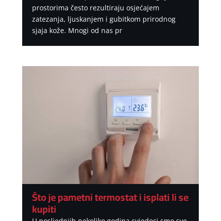
prostorima često rezultiraju osjećajem
zatezanja, ljuskanjem i gubitkom prirodnog
sjaja kože. Mnogi od nas pr
Što je pametni termostat i isplati li se
kupiti
U posljednjih nekoliko godina svjedoci smo sve