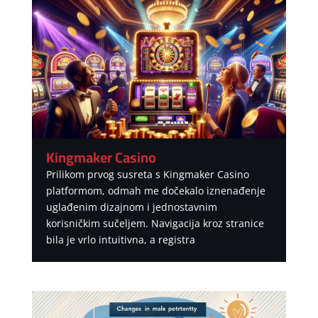
Kingmaker Casino
Prilikom prvog susreta s Kingmaker Casino
platformom, odmah me dočekalo iznenađenje
uglađenim dizajnom i jednostavnim
korisničkim sučeljem. Navigacija kroz stranice
bila je vrlo intuitivna, a registra