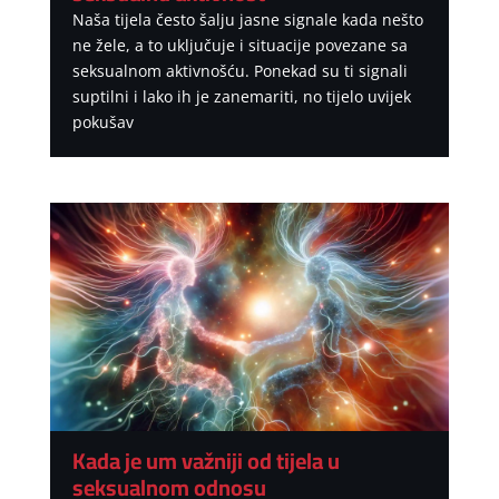
Naša tijela često šalju jasne signale kada nešto
ne žele, a to uključuje i situacije povezane sa
seksualnom aktivnošću. Ponekad su ti signali
suptilni i lako ih je zanemariti, no tijelo uvijek
pokušav
Kada je um važniji od tijela u
seksualnom odnosu