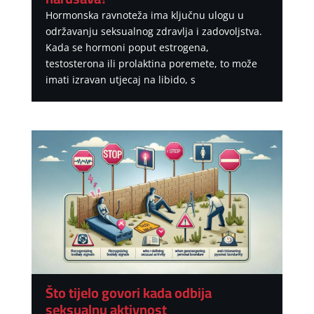
Hormonska ravnoteža ima ključnu ulogu u
održavanju seksualnog zdravlja i zadovoljstva.
Kada se hormoni poput estrogena,
testosterona ili prolaktina poremete, to može
imati izravan utjecaj na libido, s
Što tijelo govori kada odbija
seksualnu aktivnost