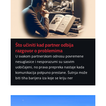
Što učiniti kad partner odbija
razgovor o problemima
U svakom partnerskom odnosu povremene
nesuglasice i nesporazumi su sasvim
uobičajeni, no prava prepreka nastaje kada
komunikacija potpuno prestane. Šutnja može
biti tiha barijera iza koje se kriju ner