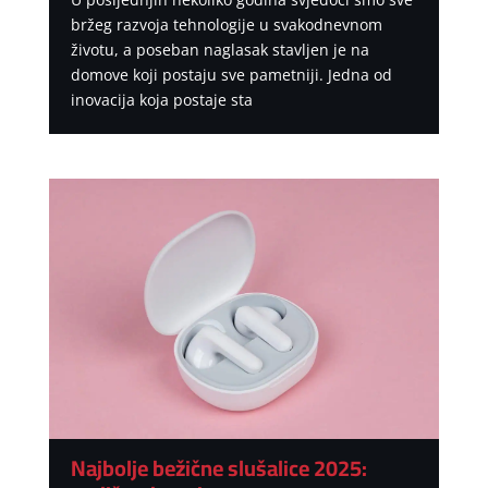
bržeg razvoja tehnologije u svakodnevnom
životu, a poseban naglasak stavljen je na
domove koji postaju sve pametniji. Jedna od
inovacija koja postaje sta
Najbolje bežične slušalice 2025: