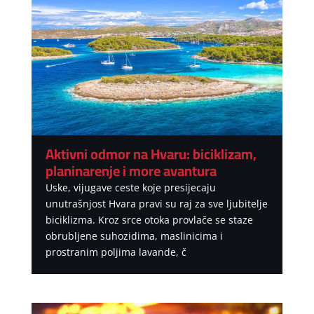
Aktivni odmor na Hvaru: biciklizam,
planinarenje i more avantura
Uske, vijugave ceste koje presijecaju
unutrašnjost Hvara pravi su raj za sve ljubitelje
biciklizma. Kroz srce otoka provlače se staze
obrubljene suhozidima, maslinicima i
prostranim poljima lavande, č