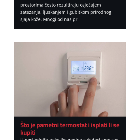
prostorima često rezultiraju osjećajem
zatezanja, ljuskanjem i gubitkom prirodnog
sjaja kože. Mnogi od nas pr
Što je pametni termostat i isplati li se
kupiti
U posljednjih nekoliko godina svjedoci smo sve