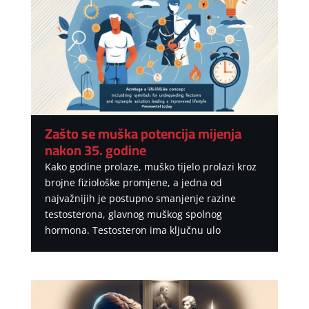
Zašto se muška potencija mijenja
nakon 35. godine
Kako godine prolaze, muško tijelo prolazi kroz
brojne fiziološke promjene, a jedna od
najvažnijih je postupno smanjenje razine
testosterona, glavnog muškog spolnog
hormona. Testosteron ima ključnu ulo