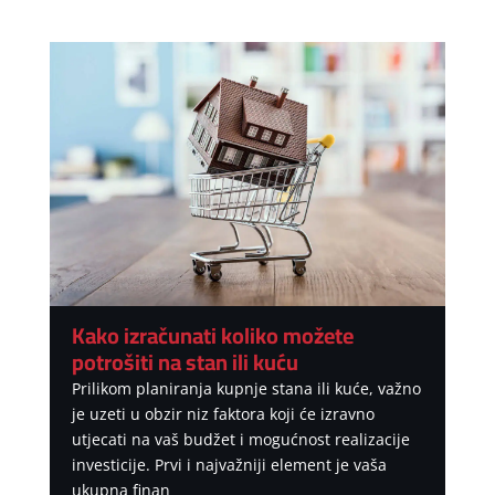
Kako izračunati koliko možete
potrošiti na stan ili kuću
Prilikom planiranja kupnje stana ili kuće, važno
je uzeti u obzir niz faktora koji će izravno
utjecati na vaš budžet i mogućnost realizacije
investicije. Prvi i najvažniji element je vaša
ukupna finan