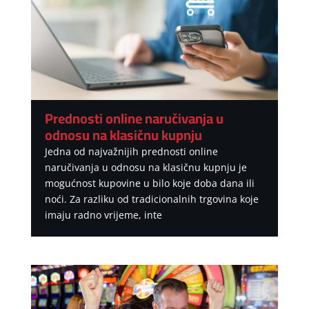
Prednosti online naručivanja u
odnosu na klasičnu kupnju
Jedna od najvažnijih prednosti online
naručivanja u odnosu na klasičnu kupnju je
mogućnost kupovine u bilo koje doba dana ili
noći. Za razliku od tradicionalnih trgovina koje
imaju radno vrijeme, inte