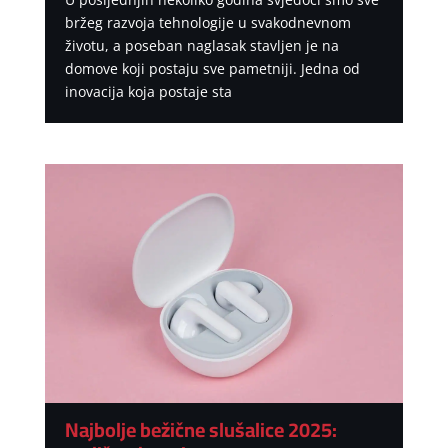
bržeg razvoja tehnologije u svakodnevnom
životu, a poseban naglasak stavljen je na
domove koji postaju sve pametniji. Jedna od
inovacija koja postaje sta
Najbolje bežične slušalice 2025: