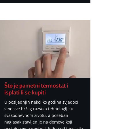
Što je pametni termostat i
isplati li se kupiti
U posljednjih nekoliko godina svjedoci
smo sve bržeg razvoja tehnologije u
svakodnevnom životu, a poseban
naglasak stavljen je na domove koji
postaju sve pametniji. Jedna od inovacija