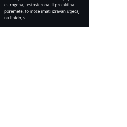
estrogena, testosterona ili prolaktina
poremete, to može imati izravan utjecaj
na libido, s