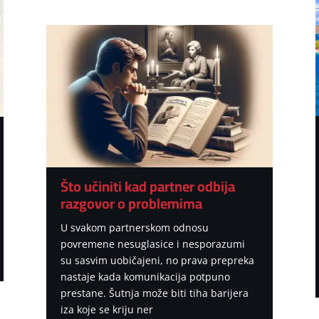
Što učiniti kad partner odbija
razgovor o problemima
U svakom partnerskom odnosu
povremene nesuglasice i nesporazumi
su sasvim uobičajeni, no prava prepreka
nastaje kada komunikacija potpuno
prestane. Šutnja može biti tiha barijera
iza koje se kriju ner