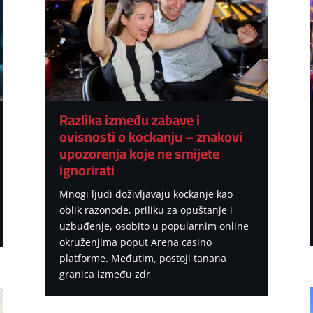
Razlika između zabave i
ovisnosti o kockanju – znakovi
upozorenja koje ne smijete
ignorirati
Mnogi ljudi doživljavaju kockanje kao
oblik razonode, priliku za opuštanje i
uzbuđenje, osobito u popularnim online
okruženjima poput Arena casino
platforme. Međutim, postoji tanana
granica između zdr