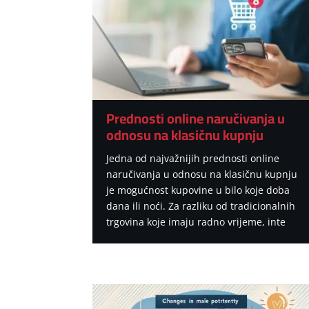
Prednosti online naručivanja u
odnosu na klasičnu kupnju
Jedna od najvažnijih prednosti online
naručivanja u odnosu na klasičnu kupnju
je mogućnost kupovine u bilo koje doba
dana ili noći. Za razliku od tradicionalnih
trgovina koje imaju radno vrijeme, inte