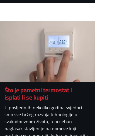
Što je pametni termostat i
isplati li se kupiti
U posljednjih nekoliko godina svjedoci
smo sve bržeg razvoja tehnologije u
svakodnevnom životu, a poseban
naglasak stavljen je na domove koji
postaju sve pametniji. Jedna od inovacija