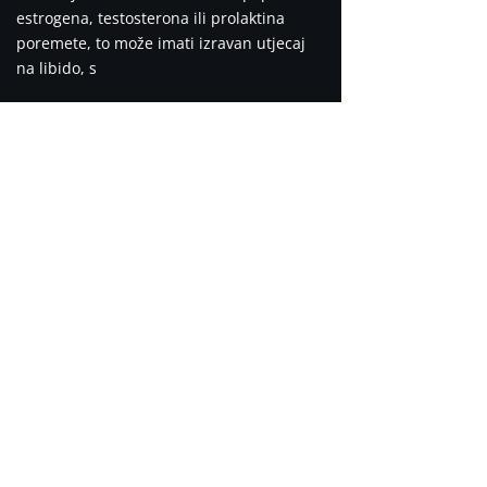
estrogena, testosterona ili prolaktina
poremete, to može imati izravan utjecaj
na libido, s