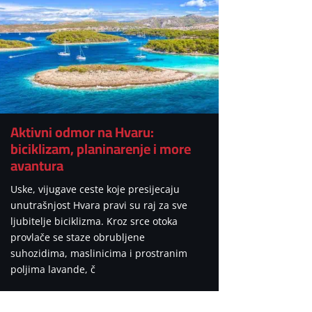
Aktivni odmor na Hvaru:
biciklizam, planinarenje i more
avantura
Uske, vijugave ceste koje presijecaju
unutrašnjost Hvara pravi su raj za sve
ljubitelje biciklizma. Kroz srce otoka
provlače se staze obrubljene
suhozidima, maslinicima i prostranim
poljima lavande, č