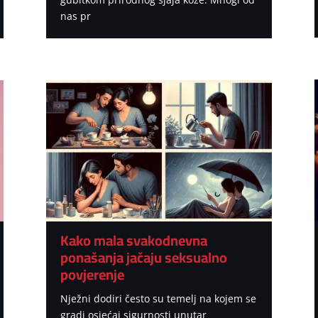
nas pr
Kako mala svakodnevna
ponašanja jačaju seksualno
povjerenje
Nježni dodiri često su temelj na kojem se
gradi osjećaj sigurnosti unutar