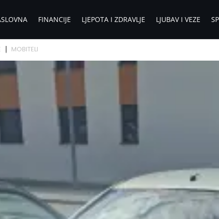
ASLOVNA
FINANCIJE
LJEPOTA I ZDRAVLJE
LJUBAV I VEZE
S