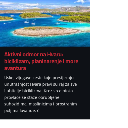
Aktivni odmor na Hvaru:
biciklizam, planinarenje i more
avantura
Uske, vijugave ceste koje presijecaju
unutrašnjost Hvara pravi su raj za sve
ljubitelje biciklizma. Kroz srce otoka
provlače se staze obrubljene
suhozidima, maslinicima i prostranim
poljima lavande, č