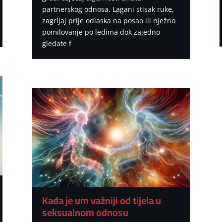
partnerskog odnosa. Lagani stisak ruke,
zagrljaj prije odlaska na posao ili nježno
pomilovanje po leđima dok zajedno
gledate f
Kada je um važniji od tijela u
seksualnom odnosu