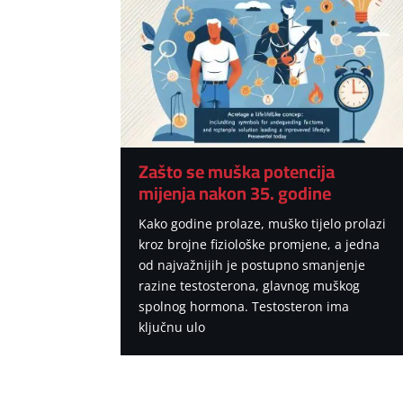
Zašto se muška potencija
mijenja nakon 35. godine
Kako godine prolaze, muško tijelo prolazi
kroz brojne fiziološke promjene, a jedna
od najvažnijih je postupno smanjenje
razine testosterona, glavnog muškog
spolnog hormona. Testosteron ima
ključnu ulo