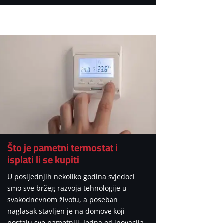
Što je pametni termostat i
isplati li se kupiti
U posljednjih nekoliko godina svjedoci
smo sve bržeg razvoja tehnologije u
svakodnevnom životu, a poseban
naglasak stavljen je na domove koji
postaju sve pametniji. Jedna od inovacija