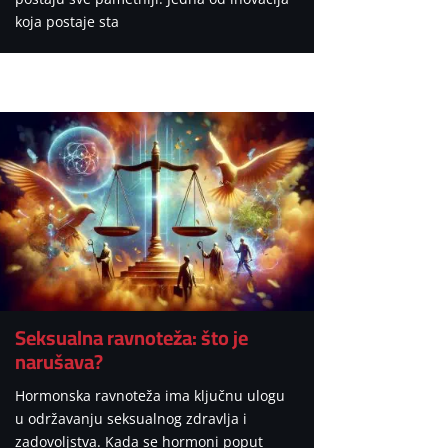
koja postaje sta
Seksualna ravnoteža: što je
narušava?
Hormonska ravnoteža ima ključnu ulogu
u održavanju seksualnog zdravlja i
zadovoljstva. Kada se hormoni poput