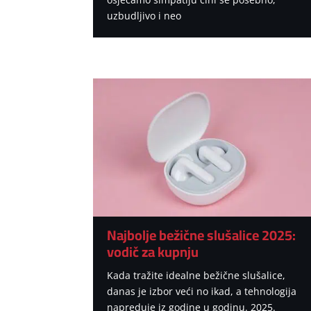
uzbudljivo i neo
Najbolje bežične slušalice 2025:
vodič za kupnju
Kada tražite idealne bežične slušalice,
danas je izbor veći no ikad, a tehnologija
napreduje iz godine u godinu. 2025.