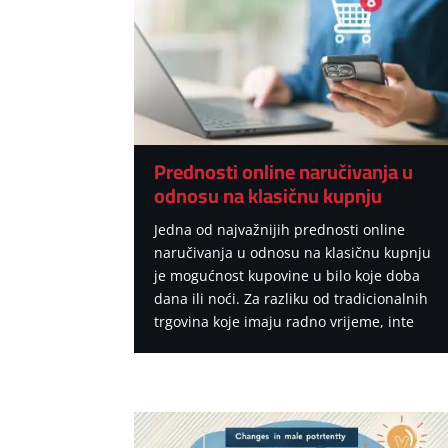
Prednosti online naručivanja u
odnosu na klasičnu kupnju
Jedna od najvažnijih prednosti online
naručivanja u odnosu na klasičnu kupnju
je mogućnost kupovine u bilo koje doba
dana ili noći. Za razliku od tradicionalnih
trgovina koje imaju radno vrijeme, inte