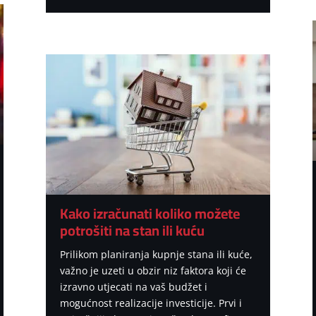
Kako izračunati koliko možete
potrošiti na stan ili kuću
Prilikom planiranja kupnje stana ili kuće,
važno je uzeti u obzir niz faktora koji će
izravno utjecati na vaš budžet i
mogućnost realizacije investicije. Prvi i