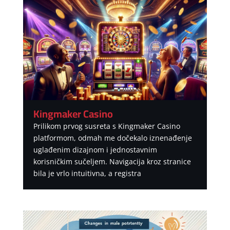
Kingmaker Casino
Prilikom prvog susreta s Kingmaker Casino
platformom, odmah me dočekalo iznenađenje
uglađenim dizajnom i jednostavnim
korisničkim sučeljem. Navigacija kroz stranice
bila je vrlo intuitivna, a registra