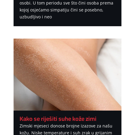
osobi. U tom periodu sve što čini osoba prema
kojoj osjećamo simpatiju čini se posebno,
uzbudljivo i neo
Kako se riješiti suhe kože zimi
Zimski mjeseci donose brojne izazove za našu
kožu. Niske temperature i suh zrak u grijanim