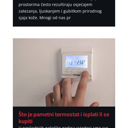
prostorima često rezultiraju osjećajem
zatezanja, ljuskanjem i gubitkom prirodnog
sjaja kože. Mnogi od nas pr
Što je pametni termostat i isplati li se
kupiti
U posljednjih nekoliko godina svjedoci smo sve