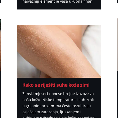
najvažniji element je vaša ukupna finan
Kako se riješiti suhe kože zimi
Zimski mjeseci donose brojne izazove za
našu kožu. Niske temperature i suh zrak
u grijanim prostorima često rezultiraju
osjećajem zatezanja, ljuskanjem i
gubitkom prirodnog sjaja kože. Mnogi od