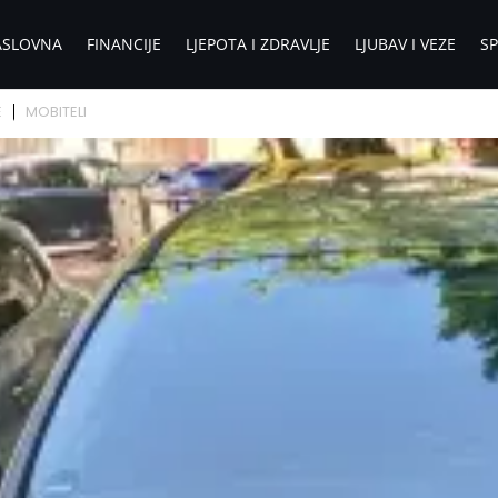
ASLOVNA
FINANCIJE
LJEPOTA I ZDRAVLJE
LJUBAV I VEZE
S