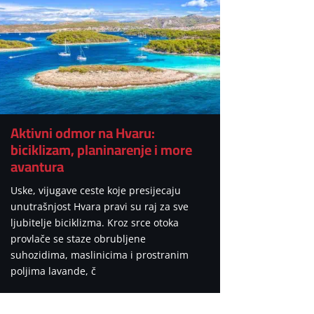
Aktivni odmor na Hvaru:
biciklizam, planinarenje i more
avantura
Uske, vijugave ceste koje presijecaju
unutrašnjost Hvara pravi su raj za sve
ljubitelje biciklizma. Kroz srce otoka
provlače se staze obrubljene
suhozidima, maslinicima i prostranim
poljima lavande, č