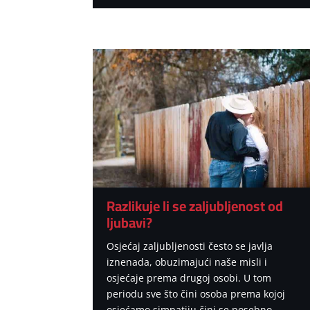
Razlikuje li se zaljubljenost od
ljubavi?
Osjećaj zaljubljenosti često se javlja
iznenada, obuzimajući naše misli i
osjećaje prema drugoj osobi. U tom
periodu sve što čini osoba prema kojoj
osjećamo simpatiju čini se posebno,