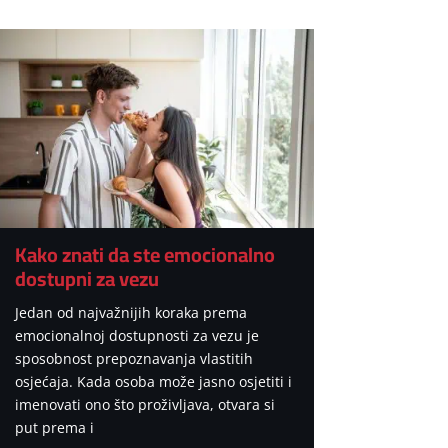
Kako znati da ste emocionalno
dostupni za vezu
Jedan od najvažnijih koraka prema
emocionalnoj dostupnosti za vezu je
sposobnost prepoznavanja vlastitih
osjećaja. Kada osoba može jasno osjetiti i
imenovati ono što proživljava, otvara si
put prema i