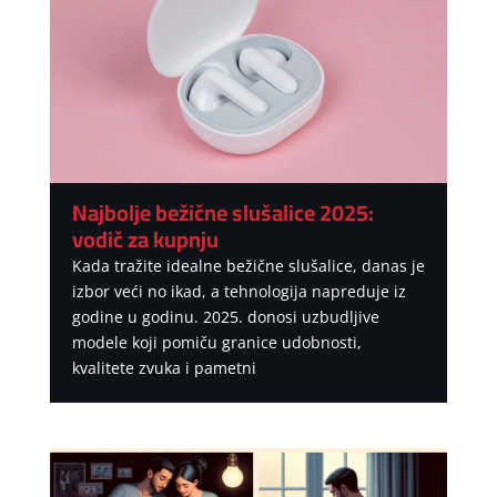
Najbolje bežične slušalice 2025:
vodič za kupnju
Kada tražite idealne bežične slušalice, danas je
izbor veći no ikad, a tehnologija napreduje iz
godine u godinu. 2025. donosi uzbudljive
modele koji pomiču granice udobnosti,
kvalitete zvuka i pametni