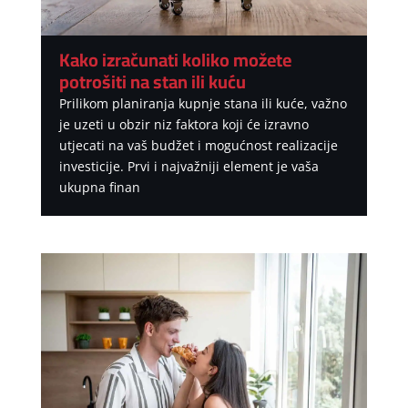
Kako izračunati koliko možete
potrošiti na stan ili kuću
Prilikom planiranja kupnje stana ili kuće, važno
je uzeti u obzir niz faktora koji će izravno
utjecati na vaš budžet i mogućnost realizacije
investicije. Prvi i najvažniji element je vaša
ukupna finan