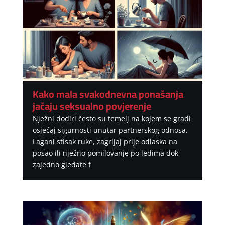
Kako mala svakodnevna ponašanja
jačaju seksualno povjerenje
Nježni dodiri često su temelj na kojem se gradi
osjećaj sigurnosti unutar partnerskog odnosa.
Lagani stisak ruke, zagrljaj prije odlaska na
posao ili nježno pomilovanje po leđima dok
zajedno gledate f