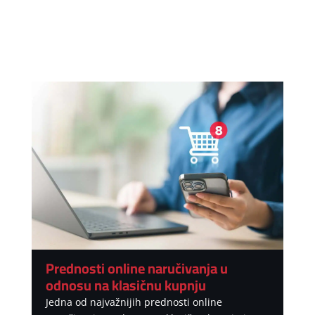
Prednosti online naručivanja u
odnosu na klasičnu kupnju
Jedna od najvažnijih prednosti online