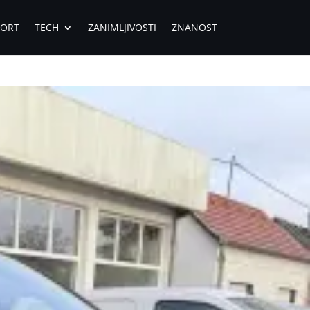
PORT
TECH
ZANIMLJIVOSTI
ZNANOST