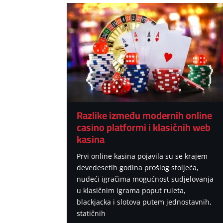
Razlike između modernih online
casino platformi i klasičnih web
kasina
Prvi online kasina pojavila su se krajem
devedesetih godina prošlog stoljeća,
nudeći igračima mogućnost sudjelovanja
u klasičnim igrama poput ruleta,
blackjacka i slotova putem jednostavnih,
statičnih