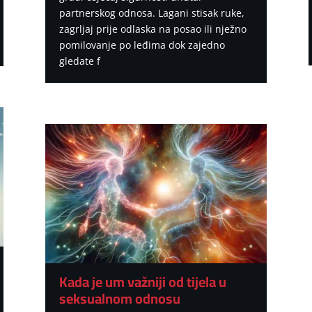
partnerskog odnosa. Lagani stisak ruke,
zagrljaj prije odlaska na posao ili nježno
pomilovanje po leđima dok zajedno
gledate f
Kada je um važniji od tijela u
seksualnom odnosu