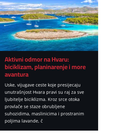
Aktivni odmor na Hvaru:
biciklizam, planinarenje i more
avantura
Uske, vijugave ceste koje presijecaju
unutrašnjost Hvara pravi su raj za sve
ljubitelje biciklizma. Kroz srce otoka
provlače se staze obrubljene
suhozidima, maslinicima i prostranim
poljima lavande, č