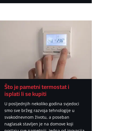
Što je pametni termostat i
isplati li se kupiti
U posljednjih nekoliko godina svjedoci
smo sve bržeg razvoja tehnologije u
svakodnevnom životu, a poseban
naglasak stavljen je na domove koji
postaju sve pametniji. Jedna od inovacija