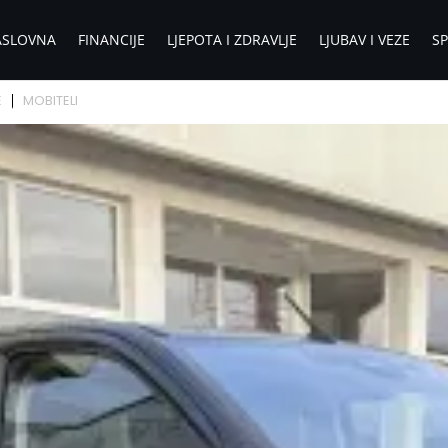
ASLOVNA
FINANCIJE
LJEPOTA I ZDRAVLJE
LJUBAV I VEZE
S