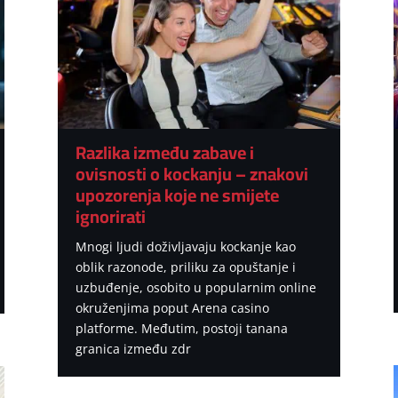
Razlika između zabave i
ovisnosti o kockanju – znakovi
upozorenja koje ne smijete
ignorirati
Mnogi ljudi doživljavaju kockanje kao
oblik razonode, priliku za opuštanje i
uzbuđenje, osobito u popularnim online
okruženjima poput Arena casino
platforme. Međutim, postoji tanana
granica između zdr