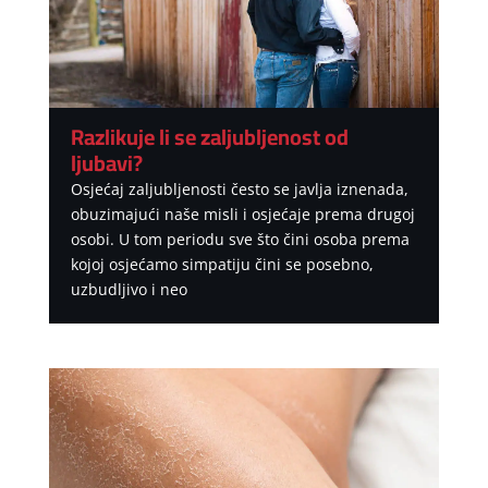
Razlikuje li se zaljubljenost od
ljubavi?
Osjećaj zaljubljenosti često se javlja iznenada,
obuzimajući naše misli i osjećaje prema drugoj
osobi. U tom periodu sve što čini osoba prema
kojoj osjećamo simpatiju čini se posebno,
uzbudljivo i neo