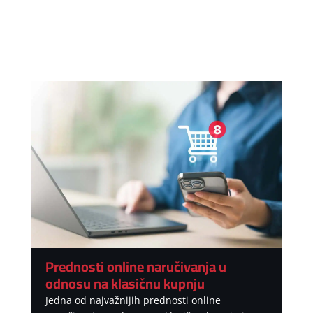
Prednosti online naručivanja u
odnosu na klasičnu kupnju
Jedna od najvažnijih prednosti online