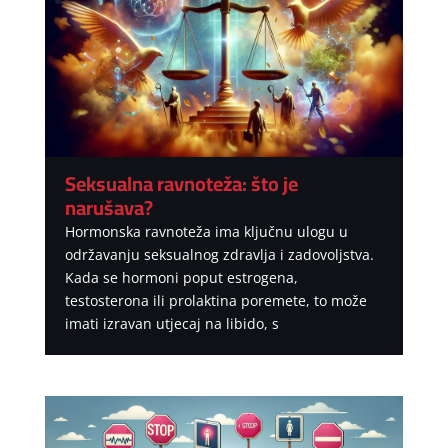
Seksualna ravnoteža: što je
narušava?
Hormonska ravnoteža ima ključnu ulogu u
održavanju seksualnog zdravlja i zadovoljstva.
Kada se hormoni poput estrogena,
testosterona ili prolaktina poremete, to može
imati izravan utjecaj na libido, s