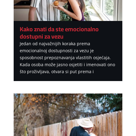
Kako znati da ste emocionalno
dostupni za vezu
Jedan od najvažnijih koraka prema
emocionalnoj dostupnosti za vezu je
sposobnost prepoznavanja vlastitih osjećaja.
Kada osoba može jasno osjetiti i imenovati ono
što proživljava, otvara si put prema i