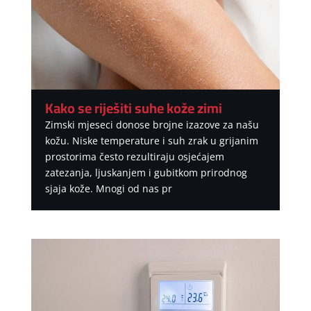
Kako se riješiti suhe kože zimi
Zimski mjeseci donose brojne izazove za našu
kožu. Niske temperature i suh zrak u grijanim
prostorima često rezultiraju osjećajem
zatezanja, ljuskanjem i gubitkom prirodnog
sjaja kože. Mnogi od nas pr