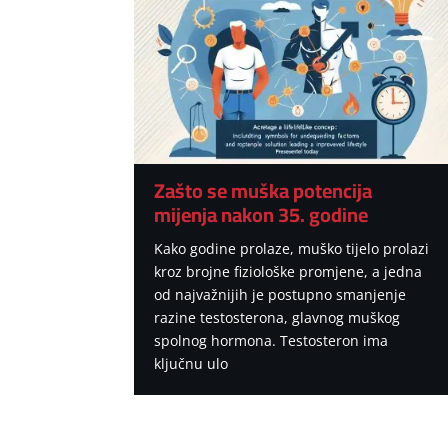
Zašto se muška potencija
mijenja nakon 35. godine
Kako godine prolaze, muško tijelo prolazi
kroz brojne fiziološke promjene, a jedna
od najvažnijih je postupno smanjenje
razine testosterona, glavnog muškog
spolnog hormona. Testosteron ima
ključnu ulo