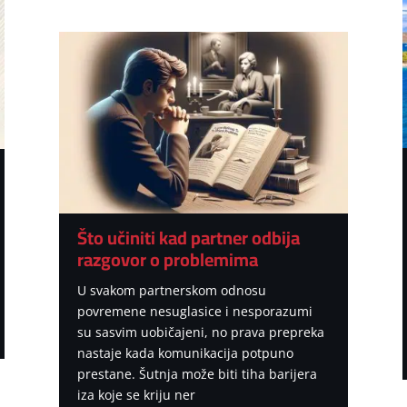
Što učiniti kad partner odbija
razgovor o problemima
U svakom partnerskom odnosu
povremene nesuglasice i nesporazumi
su sasvim uobičajeni, no prava prepreka
nastaje kada komunikacija potpuno
prestane. Šutnja može biti tiha barijera
iza koje se kriju ner