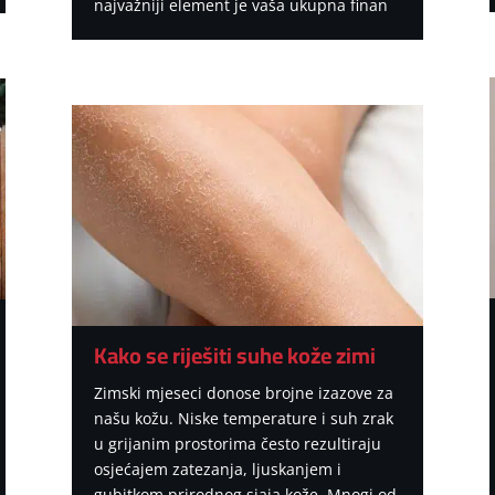
najvažniji element je vaša ukupna finan
Kako se riješiti suhe kože zimi
Zimski mjeseci donose brojne izazove za
našu kožu. Niske temperature i suh zrak
u grijanim prostorima često rezultiraju
osjećajem zatezanja, ljuskanjem i
gubitkom prirodnog sjaja kože. Mnogi od