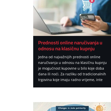
Prednosti online naručivanja u
odnosu na klasičnu kupnju
Jedna od najvažnijih prednosti online
naručivanja u odnosu na klasičnu kupnju
je mogućnost kupovine u bilo koje doba
dana ili noći. Za razliku od tradicionalnih
trgovina koje imaju radno vrijeme, inte