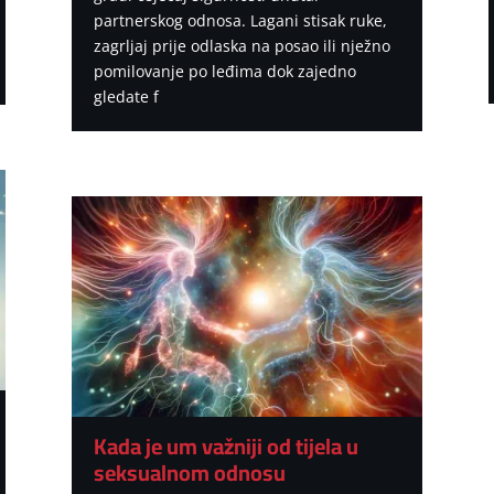
partnerskog odnosa. Lagani stisak ruke,
zagrljaj prije odlaska na posao ili nježno
pomilovanje po leđima dok zajedno
gledate f
Kada je um važniji od tijela u
seksualnom odnosu