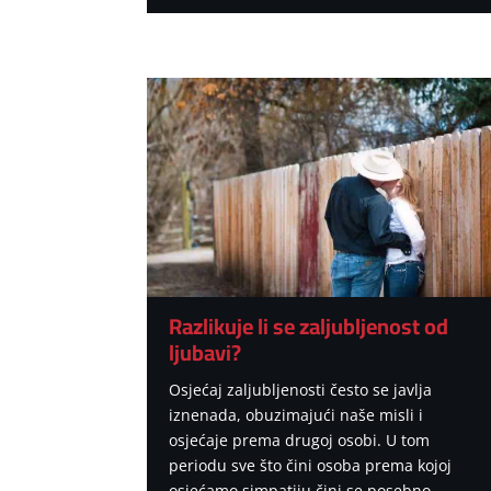
Razlikuje li se zaljubljenost od
ljubavi?
Osjećaj zaljubljenosti često se javlja
iznenada, obuzimajući naše misli i
osjećaje prema drugoj osobi. U tom
periodu sve što čini osoba prema kojoj
osjećamo simpatiju čini se posebno,