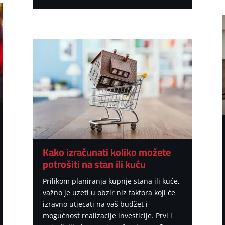
Kako izračunati koliko možete
potrošiti na stan ili kuću
Prilikom planiranja kupnje stana ili kuće,
važno je uzeti u obzir niz faktora koji će
izravno utjecati na vaš budžet i
mogućnost realizacije investicije. Prvi i