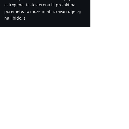
estrogena, testosterona ili prolaktina
poremete, to može imati izravan utjecaj
na libido, s