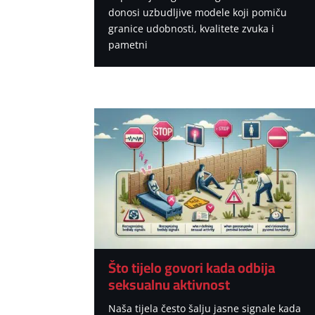
donosi uzbudljive modele koji pomiču
granice udobnosti, kvalitete zvuka i
pametni
Što tijelo govori kada odbija
seksualnu aktivnost
Naša tijela često šalju jasne signale kada