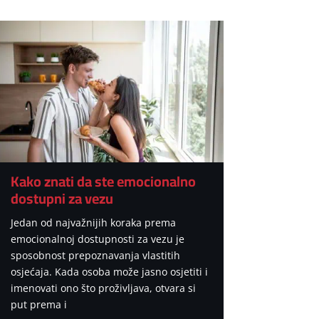
Kako znati da ste emocionalno
dostupni za vezu
Jedan od najvažnijih koraka prema
emocionalnoj dostupnosti za vezu je
sposobnost prepoznavanja vlastitih
osjećaja. Kada osoba može jasno osjetiti i
imenovati ono što proživljava, otvara si
put prema i