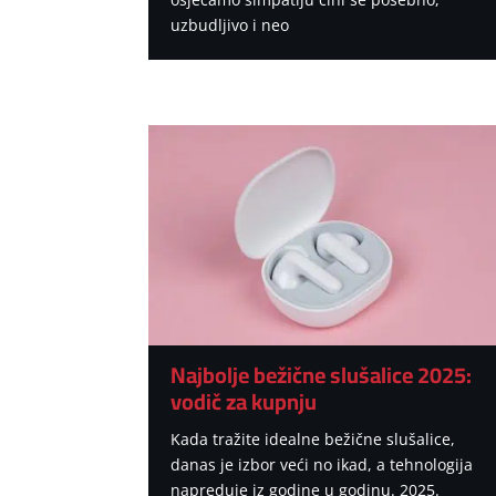
uzbudljivo i neo
Najbolje bežične slušalice 2025:
vodič za kupnju
Kada tražite idealne bežične slušalice,
danas je izbor veći no ikad, a tehnologija
napreduje iz godine u godinu. 2025.