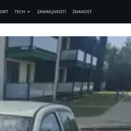
PORT
TECH
ZANIMLJIVOSTI
ZNANOST