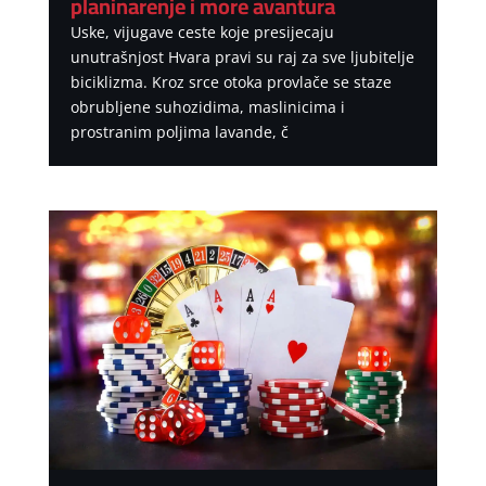
planinarenje i more avantura
Uske, vijugave ceste koje presijecaju
unutrašnjost Hvara pravi su raj za sve ljubitelje
biciklizma. Kroz srce otoka provlače se staze
obrubljene suhozidima, maslinicima i
prostranim poljima lavande, č