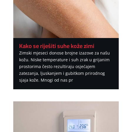
Kako se riješiti suhe kože zimi
Zimski mjeseci donose brojne izazove za našu
kožu. Niske temperature i suh zrak u grijanim
prostorima često rezultiraju osjećajem
zatezanja, ljuskanjem i gubitkom prirodnog
sjaja kože. Mnogi od nas pr