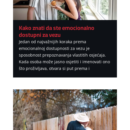
Kako znati da ste emocionalno
dostupni za vezu
Jedan od najvažnijih koraka prema
emocionalnoj dostupnosti za vezu je
sposobnost prepoznavanja vlastitih osjećaja.
Kada osoba može jasno osjetiti i imenovati ono
što proživljava, otvara si put prema i