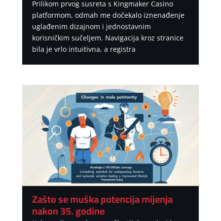
Prilikom prvog susreta s Kingmaker Casino
platformom, odmah me dočekalo iznenađenje
uglađenim dizajnom i jednostavnim
korisničkim sučeljem. Navigacija kroz stranice
bila je vrlo intuitivna, a registra
Zašto se muška potencija mijenja
nakon 35. godine