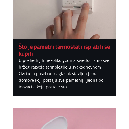
Što je pametni termostat i isplati li se
kupiti
U posljednjih nekoliko godina svjedoci smo sve
bržeg razvoja tehnologije u svakodnevnom
životu, a poseban naglasak stavljen je na
domove koji postaju sve pametniji. Jedna od
inovacija koja postaje sta