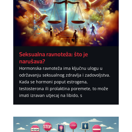
Seksualna ravnoteža: što je
narušava?
Hormonska ravnoteža ima ključnu ulogu u
održavanju seksualnog zdravlja i zadovoljstva.
Kada se hormoni poput estrogena,
testosterona ili prolaktina poremete, to može
imati izravan utjecaj na libido, s