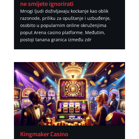
ne smijete ignorirati
Mnogi ljudi doživljavaju kockanje kao oblik
razonode, priliku za opuštanje i uzbuđenje,
osobito u popularnim online okruženjima
poput Arena casino platforme. Međutim,
postoji tanana granica između zdr
Kingmaker Casino