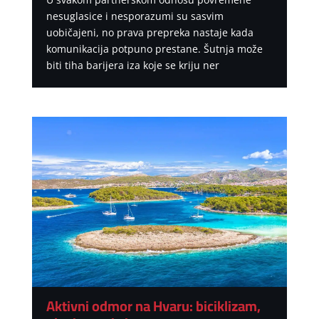
nesuglasice i nesporazumi su sasvim
uobičajeni, no prava prepreka nastaje kada
komunikacija potpuno prestane. Šutnja može
biti tiha barijera iza koje se kriju ner
Aktivni odmor na Hvaru: biciklizam,