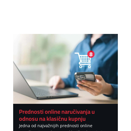
Prednosti online naručivanja u
odnosu na klasičnu kupnju
Jedna od najvažnijih prednosti online