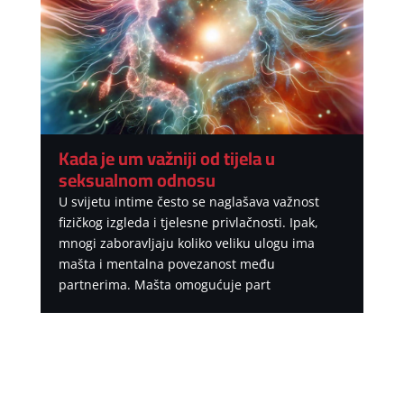
Kada je um važniji od tijela u
seksualnom odnosu
U svijetu intime često se naglašava važnost
fizičkog izgleda i tjelesne privlačnosti. Ipak,
mnogi zaboravljaju koliko veliku ulogu ima
mašta i mentalna povezanost među
partnerima. Mašta omogućuje part