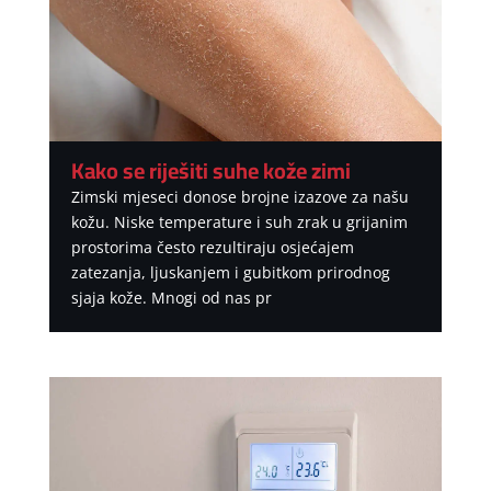
Kako se riješiti suhe kože zimi
Zimski mjeseci donose brojne izazove za našu
kožu. Niske temperature i suh zrak u grijanim
prostorima često rezultiraju osjećajem
zatezanja, ljuskanjem i gubitkom prirodnog
sjaja kože. Mnogi od nas pr