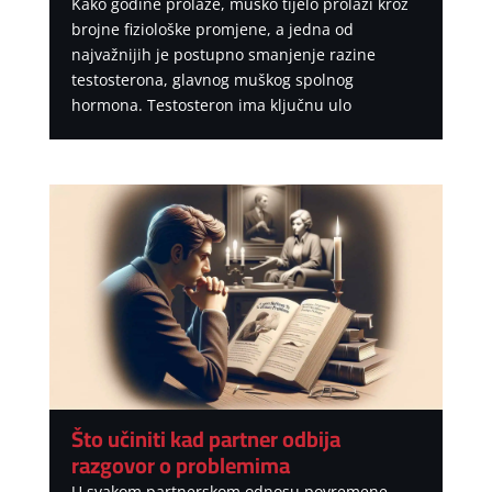
Kako godine prolaze, muško tijelo prolazi kroz
brojne fiziološke promjene, a jedna od
najvažnijih je postupno smanjenje razine
testosterona, glavnog muškog spolnog
hormona. Testosteron ima ključnu ulo
Što učiniti kad partner odbija
razgovor o problemima
U svakom partnerskom odnosu povremene