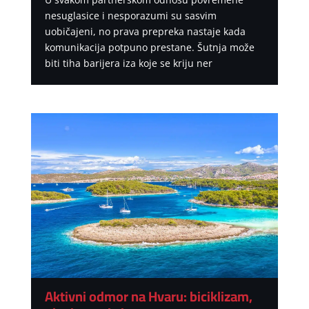
nesuglasice i nesporazumi su sasvim
uobičajeni, no prava prepreka nastaje kada
komunikacija potpuno prestane. Šutnja može
biti tiha barijera iza koje se kriju ner
Aktivni odmor na Hvaru: biciklizam,