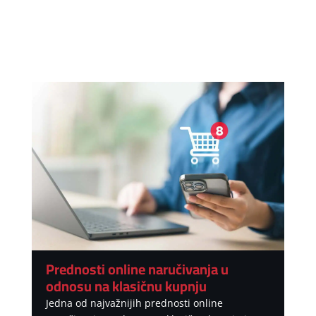
Prednosti online naručivanja u
odnosu na klasičnu kupnju
Jedna od najvažnijih prednosti online