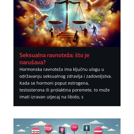
Seksualna ravnoteža: što je
narušava?
Hormonska ravnoteža ima ključnu ulogu u
održavanju seksualnog zdravlja i zadovoljstva.
Kada se hormoni poput estrogena,
testosterona ili prolaktina poremete, to može
imati izravan utjecaj na libido, s