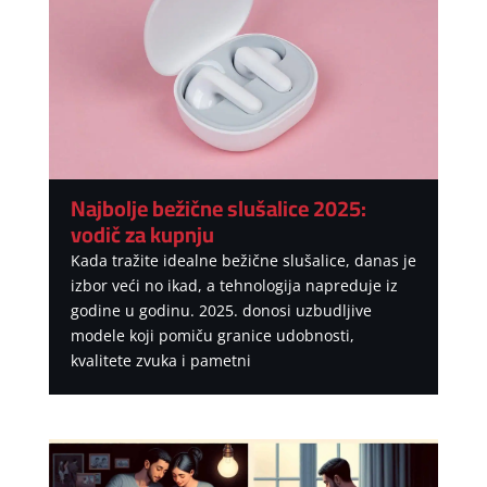
Najbolje bežične slušalice 2025:
vodič za kupnju
Kada tražite idealne bežične slušalice, danas je
izbor veći no ikad, a tehnologija napreduje iz
godine u godinu. 2025. donosi uzbudljive
modele koji pomiču granice udobnosti,
kvalitete zvuka i pametni