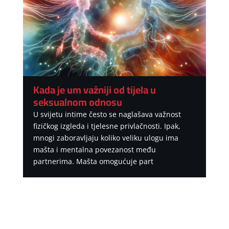
Kada je um važniji od tijela u
seksualnom odnosu
U svijetu intime često se naglašava važnost
fizičkog izgleda i tjelesne privlačnosti. Ipak,
mnogi zaboravljaju koliko veliku ulogu ima
mašta i mentalna povezanost među
partnerima. Mašta omogućuje part