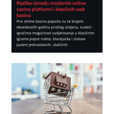
Razlike između modernih online
casino platformi i klasičnih web
kasina
Prvi online kasina pojavila su se krajem
devedesetih godina prošlog stoljeća, nudeći
igračima mogućnost sudjelovanja u klasičnim
igrama poput ruleta, blackjacka i slotova
putem jednostavnih, statičnih