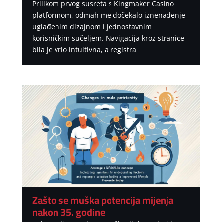
Prilikom prvog susreta s Kingmaker Casino
platformom, odmah me dočekalo iznenađenje
uglađenim dizajnom i jednostavnim
korisničkim sučeljem. Navigacija kroz stranice
bila je vrlo intuitivna, a registra
Zašto se muška potencija mijenja
nakon 35. godine