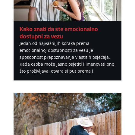
Kako znati da ste emocionalno
dostupni za vezu
Jedan od najvažnijih koraka prema
emocionalnoj dostupnosti za vezu je
sposobnost prepoznavanja vlastitih osjećaja.
Kada osoba može jasno osjetiti i imenovati ono
što proživljava, otvara si put prema i