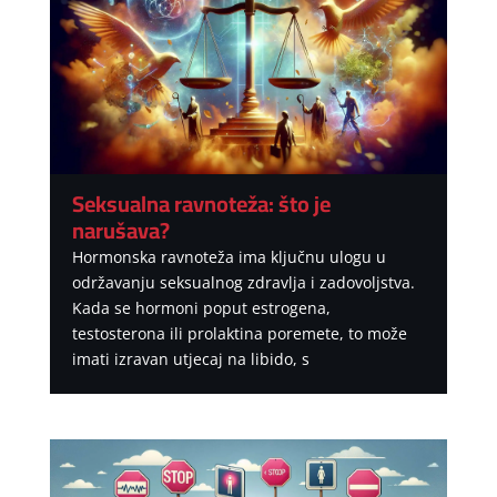
Seksualna ravnoteža: što je
narušava?
Hormonska ravnoteža ima ključnu ulogu u
održavanju seksualnog zdravlja i zadovoljstva.
Kada se hormoni poput estrogena,
testosterona ili prolaktina poremete, to može
imati izravan utjecaj na libido, s