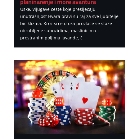
planinarenje i more avantura
Uske, vijugave ceste koje presijecaju
unutrašnjost Hvara pravi su raj za sve ljubitelje
biciklizma. Kroz srce otoka provlače se staze
obrubljene suhozidima, maslinicima i
prostranim poljima lavande, č