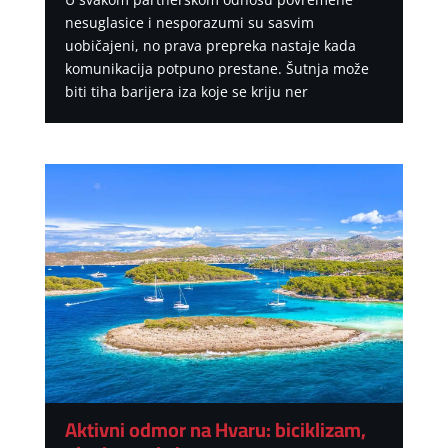
nesuglasice i nesporazumi su sasvim
uobičajeni, no prava prepreka nastaje kada
komunikacija potpuno prestane. Šutnja može
biti tiha barijera iza koje se kriju ner
Aktivni odmor na Hvaru: biciklizam,