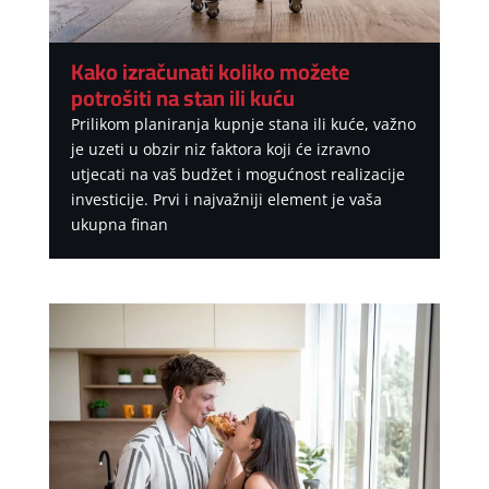
Kako izračunati koliko možete
potrošiti na stan ili kuću
Prilikom planiranja kupnje stana ili kuće, važno
je uzeti u obzir niz faktora koji će izravno
utjecati na vaš budžet i mogućnost realizacije
investicije. Prvi i najvažniji element je vaša
ukupna finan