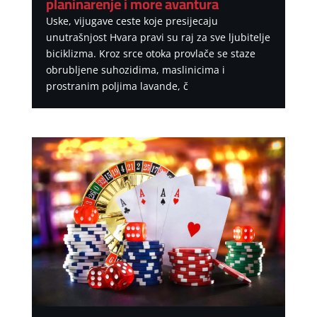
planinarenje i more avantura
Uske, vijugave ceste koje presijecaju
unutrašnjost Hvara pravi su raj za sve ljubitelje
biciklizma. Kroz srce otoka provlače se staze
obrubljene suhozidima, maslinicima i
prostranim poljima lavande, č