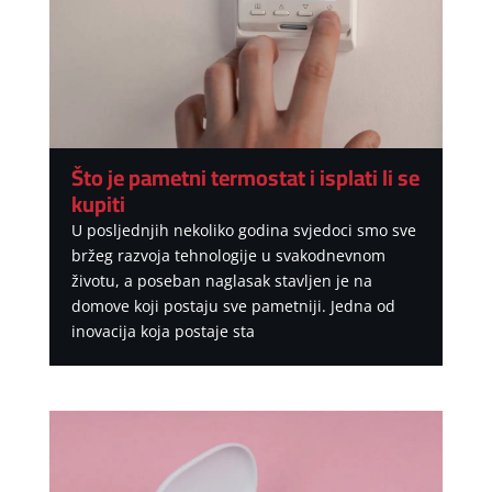
Što je pametni termostat i isplati li se
kupiti
U posljednjih nekoliko godina svjedoci smo sve
bržeg razvoja tehnologije u svakodnevnom
životu, a poseban naglasak stavljen je na
domove koji postaju sve pametniji. Jedna od
inovacija koja postaje sta