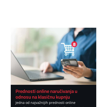
Prednosti online naručivanja u
odnosu na klasičnu kupnju
Jedna od najvažnijih prednosti online