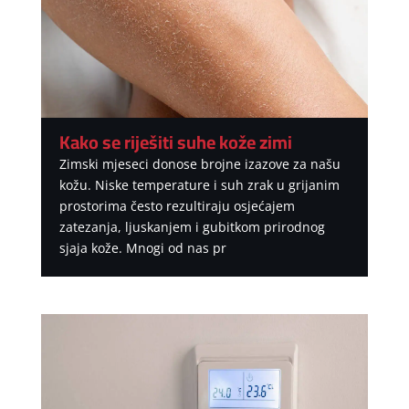
Kako se riješiti suhe kože zimi
Zimski mjeseci donose brojne izazove za našu
kožu. Niske temperature i suh zrak u grijanim
prostorima često rezultiraju osjećajem
zatezanja, ljuskanjem i gubitkom prirodnog
sjaja kože. Mnogi od nas pr