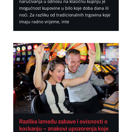
naručivanja u odnosu na klasičnu kupnju je
mogućnost kupovine u bilo koje doba dana ili
noći. Za razliku od tradicionalnih trgovina koje
imaju radno vrijeme, inte
Razlika između zabave i ovisnosti o
kockanju – znakovi upozorenja koje