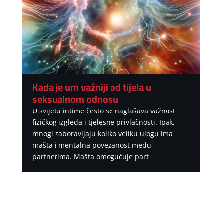
Kada je um važniji od tijela u
seksualnom odnosu
U svijetu intime često se naglašava važnost
fizičkog izgleda i tjelesne privlačnosti. Ipak,
mnogi zaboravljaju koliko veliku ulogu ima
mašta i mentalna povezanost među
partnerima. Mašta omogućuje part