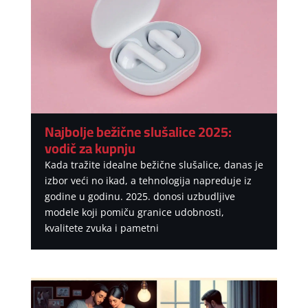
Najbolje bežične slušalice 2025:
vodič za kupnju
Kada tražite idealne bežične slušalice, danas je
izbor veći no ikad, a tehnologija napreduje iz
godine u godinu. 2025. donosi uzbudljive
modele koji pomiču granice udobnosti,
kvalitete zvuka i pametni