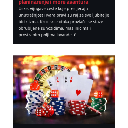
planinarenje i more avantura
Uske, vijugave ceste koje presijecaju
unutrašnjost Hvara pravi su raj za sve ljubitelje
biciklizma. Kroz srce otoka provlače se staze
obrubljene suhozidima, maslinicima i
prostranim poljima lavande, č