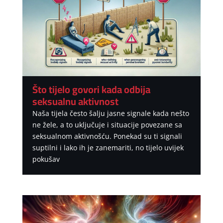
Što tijelo govori kada odbija
seksualnu aktivnost
Naša tijela često šalju jasne signale kada nešto
ne žele, a to uključuje i situacije povezane sa
seksualnom aktivnošću. Ponekad su ti signali
suptilni i lako ih je zanemariti, no tijelo uvijek
pokušav