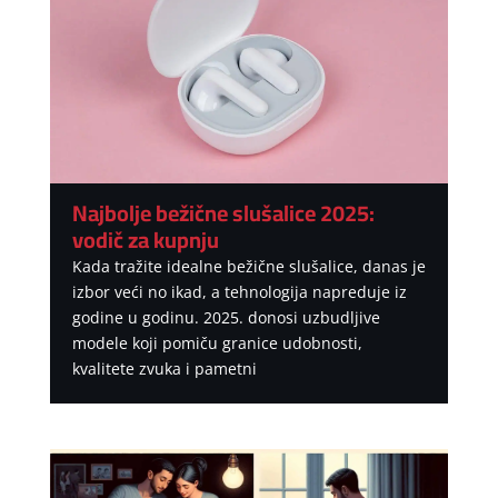
Najbolje bežične slušalice 2025:
vodič za kupnju
Kada tražite idealne bežične slušalice, danas je
izbor veći no ikad, a tehnologija napreduje iz
godine u godinu. 2025. donosi uzbudljive
modele koji pomiču granice udobnosti,
kvalitete zvuka i pametni