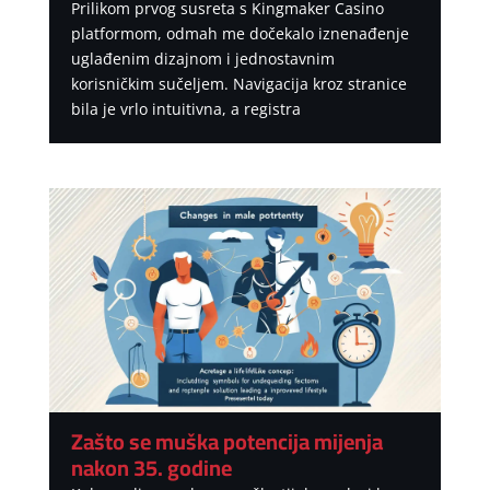
Prilikom prvog susreta s Kingmaker Casino
platformom, odmah me dočekalo iznenađenje
uglađenim dizajnom i jednostavnim
korisničkim sučeljem. Navigacija kroz stranice
bila je vrlo intuitivna, a registra
Zašto se muška potencija mijenja
nakon 35. godine