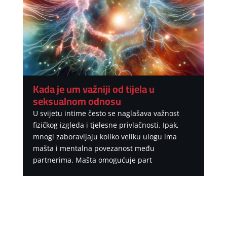
Kada je um važniji od tijela u
seksualnom odnosu
U svijetu intime često se naglašava važnost
fizičkog izgleda i tjelesne privlačnosti. Ipak,
mnogi zaboravljaju koliko veliku ulogu ima
mašta i mentalna povezanost među
partnerima. Mašta omogućuje part