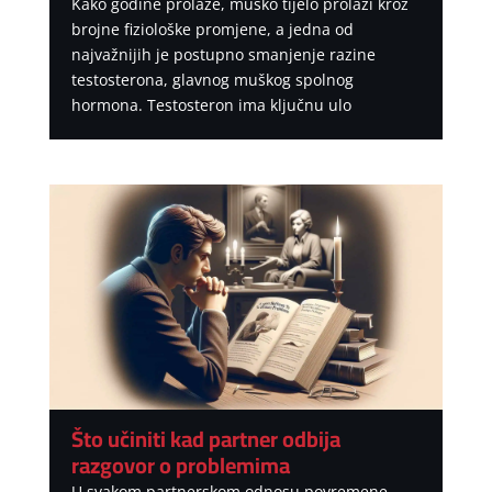
Kako godine prolaze, muško tijelo prolazi kroz
brojne fiziološke promjene, a jedna od
najvažnijih je postupno smanjenje razine
testosterona, glavnog muškog spolnog
hormona. Testosteron ima ključnu ulo
Što učiniti kad partner odbija
razgovor o problemima
U svakom partnerskom odnosu povremene