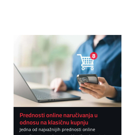
Prednosti online naručivanja u
odnosu na klasičnu kupnju
Jedna od najvažnijih prednosti online