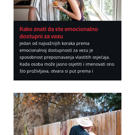
Kako znati da ste emocionalno
dostupni za vezu
Jedan od najvažnijih koraka prema
emocionalnoj dostupnosti za vezu je
sposobnost prepoznavanja vlastitih osjećaja.
Kada osoba može jasno osjetiti i imenovati ono
što proživljava, otvara si put prema i