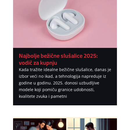
Najbolje bežične slušalice 2025:
vodič za kupnju
Kada tražite idealne bežične slušalice, danas je
izbor veći no ikad, a tehnologija napreduje iz
godine u godinu. 2025. donosi uzbudljive
modele koji pomiču granice udobnosti,
kvalitete zvuka i pametni