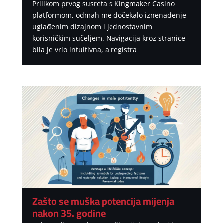
Prilikom prvog susreta s Kingmaker Casino
platformom, odmah me dočekalo iznenađenje
uglađenim dizajnom i jednostavnim
korisničkim sučeljem. Navigacija kroz stranice
bila je vrlo intuitivna, a registra
Zašto se muška potencija mijenja
nakon 35. godine