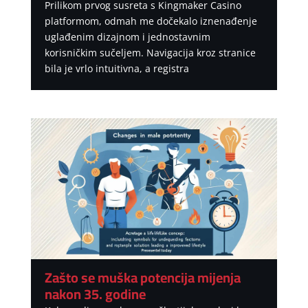
Prilikom prvog susreta s Kingmaker Casino
platformom, odmah me dočekalo iznenađenje
uglađenim dizajnom i jednostavnim
korisničkim sučeljem. Navigacija kroz stranice
bila je vrlo intuitivna, a registra
Zašto se muška potencija mijenja
nakon 35. godine