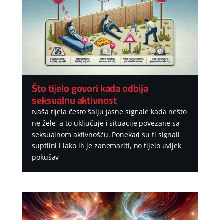
Što tijelo govori kada odbija
seksualnu aktivnost
Naša tijela često šalju jasne signale kada nešto
ne žele, a to uključuje i situacije povezane sa
seksualnom aktivnošću. Ponekad su ti signali
suptilni i lako ih je zanemariti, no tijelo uvijek
pokušav