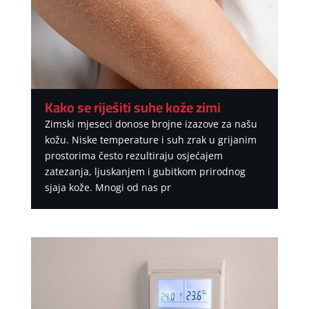
Kako se riješiti suhe kože zimi
Zimski mjeseci donose brojne izazove za našu
kožu. Niske temperature i suh zrak u grijanim
prostorima često rezultiraju osjećajem
zatezanja, ljuskanjem i gubitkom prirodnog
sjaja kože. Mnogi od nas pr