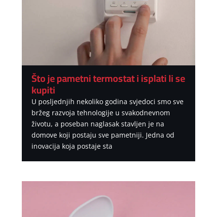
Što je pametni termostat i isplati li se
kupiti
U posljednjih nekoliko godina svjedoci smo sve
bržeg razvoja tehnologije u svakodnevnom
životu, a poseban naglasak stavljen je na
domove koji postaju sve pametniji. Jedna od
inovacija koja postaje sta