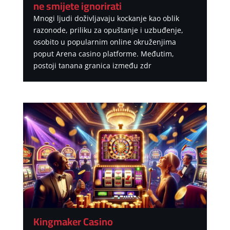
ne smijete ignorirati
Mnogi ljudi doživljavaju kockanje kao oblik
razonode, priliku za opuštanje i uzbuđenje,
osobito u popularnim online okruženjima
poput Arena casino platforme. Međutim,
postoji tanana granica između zdr
Kingmaker Casino