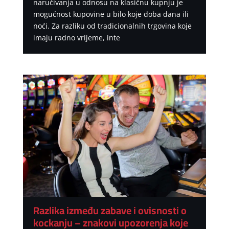
naručivanja u odnosu na klasičnu kupnju je
mogućnost kupovine u bilo koje doba dana ili
noći. Za razliku od tradicionalnih trgovina koje
imaju radno vrijeme, inte
Razlika između zabave i ovisnosti o
kockanju – znakovi upozorenja koje