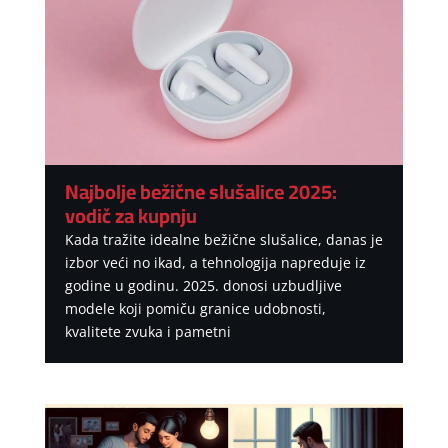
Najbolje bežične slušalice 2025:
vodič za kupnju
Kada tražite idealne bežične slušalice, danas je
izbor veći no ikad, a tehnologija napreduje iz
godine u godinu. 2025. donosi uzbudljive
modele koji pomiču granice udobnosti,
kvalitete zvuka i pametni