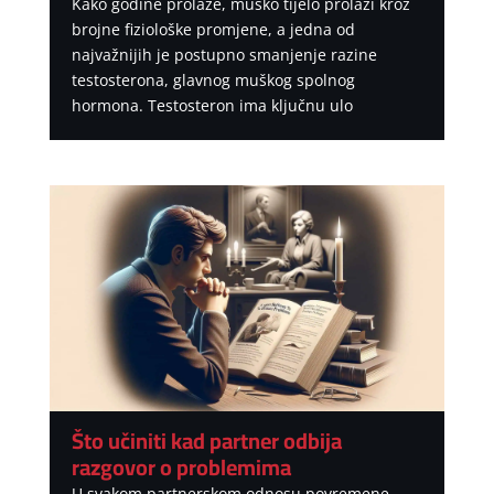
Kako godine prolaze, muško tijelo prolazi kroz
brojne fiziološke promjene, a jedna od
najvažnijih je postupno smanjenje razine
testosterona, glavnog muškog spolnog
hormona. Testosteron ima ključnu ulo
Što učiniti kad partner odbija
razgovor o problemima
U svakom partnerskom odnosu povremene