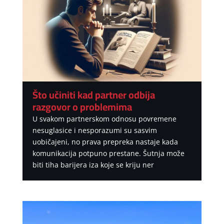
Što učiniti kad partner odbija
razgovor o problemima
U svakom partnerskom odnosu povremene
nesuglasice i nesporazumi su sasvim
uobičajeni, no prava prepreka nastaje kada
komunikacija potpuno prestane. Šutnja može
biti tiha barijera iza koje se kriju ner