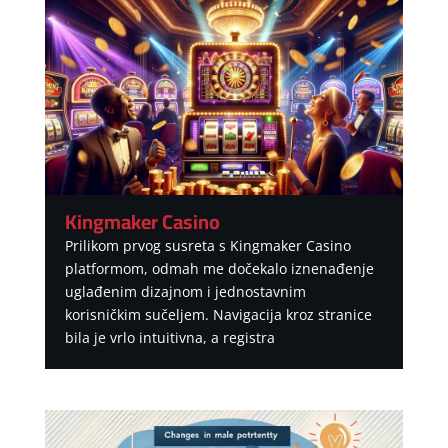
Kingmaker Casino
Prilikom prvog susreta s Kingmaker Casino
platformom, odmah me dočekalo iznenađenje
uglađenim dizajnom i jednostavnim
korisničkim sučeljem. Navigacija kroz stranice
bila je vrlo intuitivna, a registra