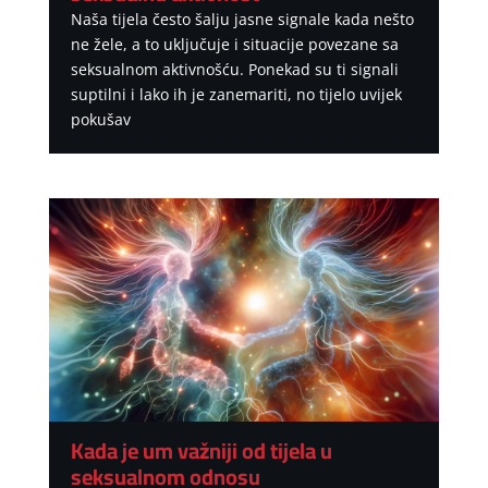
Naša tijela često šalju jasne signale kada nešto
ne žele, a to uključuje i situacije povezane sa
seksualnom aktivnošću. Ponekad su ti signali
suptilni i lako ih je zanemariti, no tijelo uvijek
pokušav
Kada je um važniji od tijela u
seksualnom odnosu