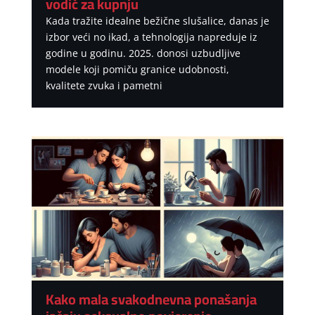
vodič za kupnju
Kada tražite idealne bežične slušalice, danas je
izbor veći no ikad, a tehnologija napreduje iz
godine u godinu. 2025. donosi uzbudljive
modele koji pomiču granice udobnosti,
kvalitete zvuka i pametni
Kako mala svakodnevna ponašanja