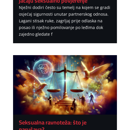
jačaju seksualno povjerenje
Nježni dodiri često su temelj na kojem se gradi
osjećaj sigurnosti unutar partnerskog odnosa.
Lagani stisak ruke, zagrljaj prije odlaska na
posao ili nježno pomilovanje po leđima dok
zajedno gledate f
Seksualna ravnoteža: što je
narušava?