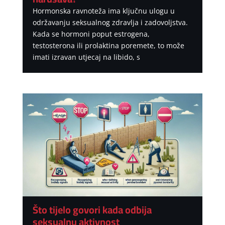
Hormonska ravnoteža ima ključnu ulogu u
održavanju seksualnog zdravlja i zadovoljstva.
Kada se hormoni poput estrogena,
testosterona ili prolaktina poremete, to može
imati izravan utjecaj na libido, s
Što tijelo govori kada odbija
seksualnu aktivnost