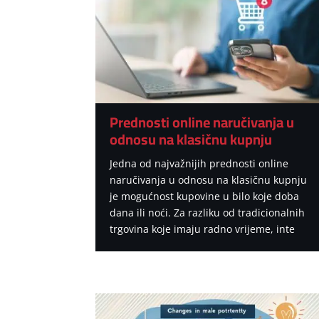
Prednosti online naručivanja u
odnosu na klasičnu kupnju
Jedna od najvažnijih prednosti online
naručivanja u odnosu na klasičnu kupnju
je mogućnost kupovine u bilo koje doba
dana ili noći. Za razliku od tradicionalnih
trgovina koje imaju radno vrijeme, inte