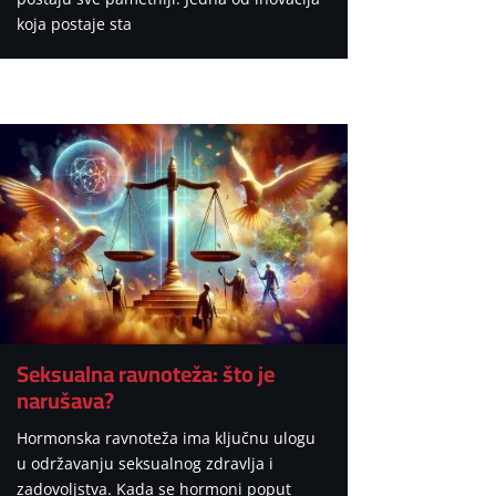
koja postaje sta
Seksualna ravnoteža: što je
narušava?
Hormonska ravnoteža ima ključnu ulogu
u održavanju seksualnog zdravlja i
zadovoljstva. Kada se hormoni poput