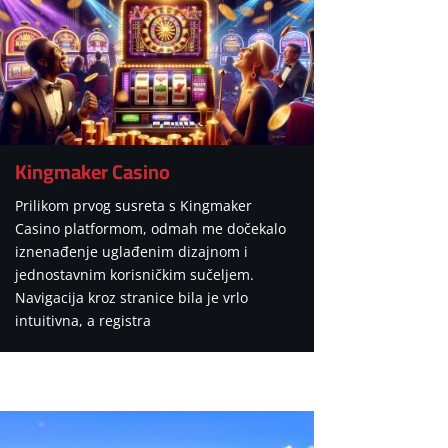
Kingmaker Casino
Prilikom prvog susreta s Kingmaker
Casino platformom, odmah me dočekalo
iznenađenje uglađenim dizajnom i
jednostavnim korisničkim sučeljem.
Navigacija kroz stranice bila je vrlo
intuitivna, a registra