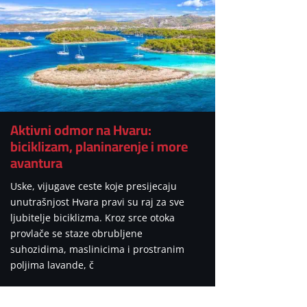
Aktivni odmor na Hvaru:
biciklizam, planinarenje i more
avantura
Uske, vijugave ceste koje presijecaju
unutrašnjost Hvara pravi su raj za sve
ljubitelje biciklizma. Kroz srce otoka
provlače se staze obrubljene
suhozidima, maslinicima i prostranim
poljima lavande, č