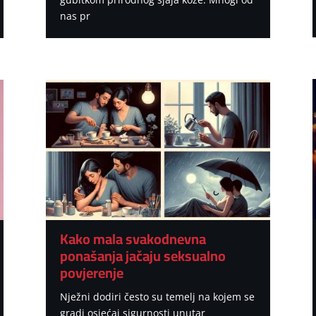
nas pr
Kako mala svakodnevna
ponašanja jačaju seksualno
povjerenje
Nježni dodiri često su temelj na kojem se
gradi osjećaj sigurnosti unutar