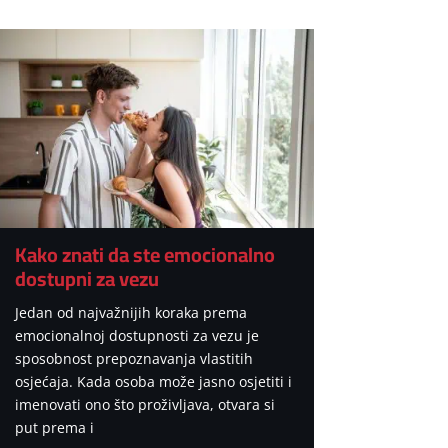
Kako znati da ste emocionalno
dostupni za vezu
Jedan od najvažnijih koraka prema
emocionalnoj dostupnosti za vezu je
sposobnost prepoznavanja vlastitih
osjećaja. Kada osoba može jasno osjetiti i
imenovati ono što proživljava, otvara si
put prema i